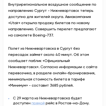
Внутрирегиональное воздушное сообщение по
АНТИТЕРРОР
направлению Сургут - Нижневартовск теперь
доступно для жителей округа. Авиакомпания
НОВОСТИ
«Utair» открыла продажу билетов по новому
направлению. Совершить перелет предлагают
ОФИЦИАЛЬНО
на самолете Boeing-737.
Полет из Нижневартовска в Сургут без
82,17
94,84
пересадок займет около 40 минут. Об этом
сообщает паблик «Официальный
Нижневартовск». Согласно информации с сайта
Вход / Регистрация
перевозчика, в разделе онлайн-бронирования,
минимальная стоимость билета в тарифе
«Минимум» - составит 3685 рублей.
С 29 марта из Нижневартовска будет
доступен
прямой
рейс в Ростов-на-Дону.