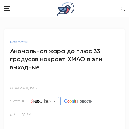
ЗДОРОВЬЕ
НОВОСТИ
ОБЩЕСТВО
Аномальная жара до плюс 33
градусов накроет ХМАО в эти
ОБРАЗОВАНИЕ
выходные
ПСИХОЛОГИЯ
КУЛЬТУРА
05.06.2026, 16:07
СПОРТ
Читать в
ВОПРОС-ОТВЕТ
0
364
ЭТО У НАС СЕМЕЙНОЕ