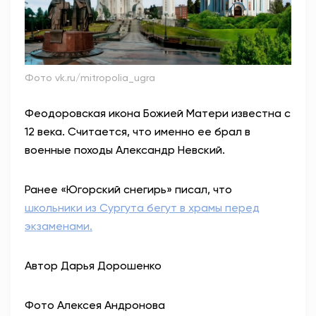
Фото vk.ru/mitropolia_ugra
Феодоровская икона Божией Матери известна с
12 века. Считается, что именно ее брал в
военные походы Александр Невский.
Ранее «Югорский снегирь» писал, что
школьники из Сургута бегут в храмы перед
экзаменами.
Автор Дарья Дорошенко
Фото Алексея Андронова