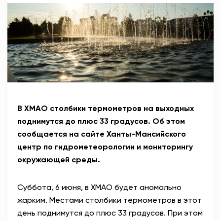
АНТИТЕРРОР
НОВОСТИ
ОФИЦИАЛЬНО
82,17
94,84
В ХМАО столбики термометров на выходных
поднимутся до плюс 33 градусов. Об этом
сообщается на сайте Ханты-Мансийского
Вход / Регистрация
центр по гидрометеорологии и мониторингу
окружающей среды.
Суббота, 6 июня, в ХМАО будет аномально
жарким. Местами столбики термометров в этот
день поднимутся до плюс 33 градусов. При этом