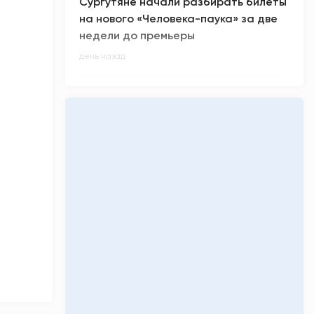
Сургутяне начали разбирать билеты
на нового «Человека-паука» за две
недели до премьеры
день назад
У новой беременной Барби можно
принять роды – кукла шокировала
юзеров
день назад
Сколько денег заработал «Колобок»
за премьерные кинопоказы
день назад
Киберспортсмен из ХМАО Noticed не
смог отпраздновать день рождения
день назад