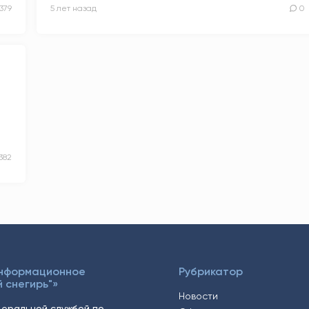
379
5 лет назад
0
382
Информационное
Рубрикатор
 снегирь"»
Новости
еральной службой по