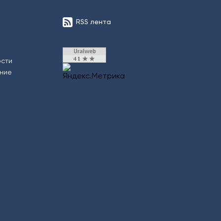
RSS лента
ости
ение