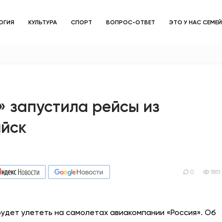
ОГИЯ
КУЛЬТУРА
СПОРТ
ВОПРОС-ОТВЕТ
ЭТО У НАС СЕМЕ
ЗДОРОВЬЕ
ОБЩЕСТВО
ОБРАЗОВАНИЕ
» запустила рейсы из
йск
ПСИХОЛОГИЯ
КУЛЬТУРА
СПОРТ
0
1851
ВОПРОС-ОТВЕТ
будет улететь на самолетах авиакомпании «Россия». Об
ЭТО У НАС СЕМЕЙНОЕ