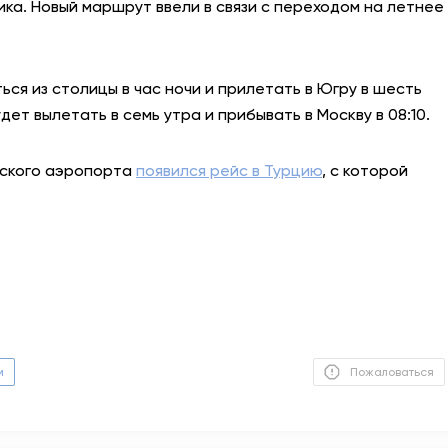
а. Новый маршрут ввели в связи с переходом на летнее
АНТИТЕРРОР
НОВОСТИ
ся из столицы в час ночи и прилетать в Югру в шесть
ет вылетать в семь утра и прибывать в Москву в 08:10.
ОФИЦИАЛЬНО
утского аэропорта
появился рейс в Турцию
, с которой
82,17
94,84
Вход / Регистрация
м
Пожаловаться