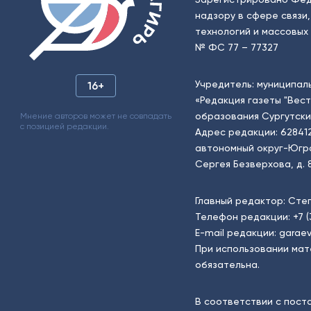
надзору в сфере связи
технологий и массовых 
№ ФС 77 – 77327
Учредитель: муниципал
16+
«Редакция газеты "Вес
образования Сургутски
Мнение авторов может не совпадать
с позицией редакции.
Адрес редакции: 62841
автономный округ-Югра, г
Сергея Безверхова, д. 8
Главный редактор: Сте
Телефон редакции:
+7 
E-mail редакции:
garaev
При использовании мат
обязательна.
В соответствии с пост