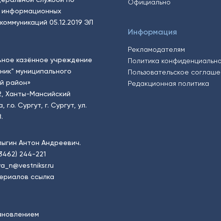
Официально
, информационных
коммуникаций 05.12.2019 ЭЛ
Информация
Рекламодателям
ьное казённое учреждение
Политика конфиденциальн
тник" муниципального
Пользовательское соглаш
й район»
Редакционная политика
2, Ханты-Мансийский
.о. Сургут, г. Сургут, ул.
.
пыгин Антон Андреевич.
(3462) 244-221
a_n@vestniksr.ru
ериалов ссылка
ановлением