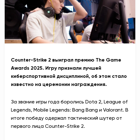
АНТИТЕРРОР
НОВОСТИ
ОФИЦИАЛЬНО
Counter-Strike 2 выиграл премию The Game
82,17
94,84
Awards 2025. Игру признали лучшей
киберспортивной дисциплиной, об этом стало
известно на церемонии награждения.
Вход / Регистрация
За звание игры года боролись Dota 2, League of
Legends, Mobile Legends: Bang Bang и Valorant. В
итоге победу одержал тактический шутер от
первого лица Counter-Strike 2.