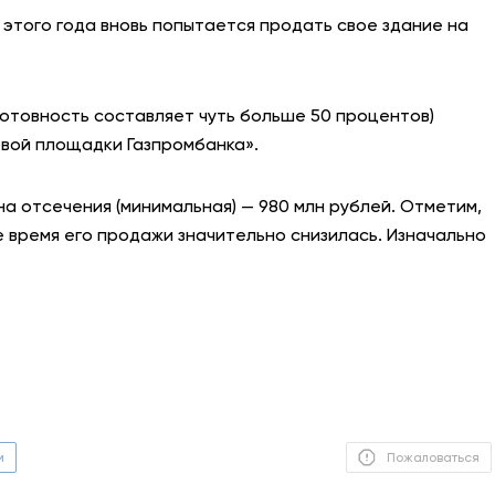
 этого года вновь попытается продать свое здание на
АНТИТЕРРОР
НОВОСТИ
отовность составляет чуть больше 50 процентов)
вой площадки Газпромбанка».
ОФИЦИАЛЬНО
на отсечения (минимальная) — 980 млн рублей. Отметим,
е время его продажи значительно снизилась. Изначально
81,41
94,06
Вход / Регистрация
м
Пожаловаться