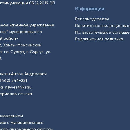
коммуникаций 05.12.2019 ЭЛ
Информация
Рекламодателям
ьное казённое учреждение
Политика конфиденциальн
тник" муниципального
Пользовательское соглаш
й район»
Редакционная политика
2, Ханты-Мансийский
.о. Сургут, г. Сургут, ул.
.
пыгин Антон Андреевич.
(3462) 244-221
a_n@vestniksr.ru
ериалов ссылка
ановлением
кого муниципального
ого автономного округа-