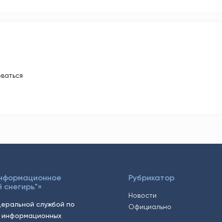
ваться
Информационное
Рубрикатор
 снегирь"»
Новости
еральной службой по
Официально
, информационных