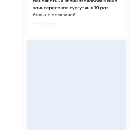
Ненавистный всеми «Колобок» в кино
заинтересовал сургутян в 10 раз
больше москвичей
4 часа назад
В России произошел масштабный
сбой в работе интернета
4 часа назад
Киберспортсмен m0NESY всех
заинтриговал приглашением на
свадьбу Роналду
5 часов назад
Малыш-гигант весом более 5 кг
родился в Сургуте
5 часов назад