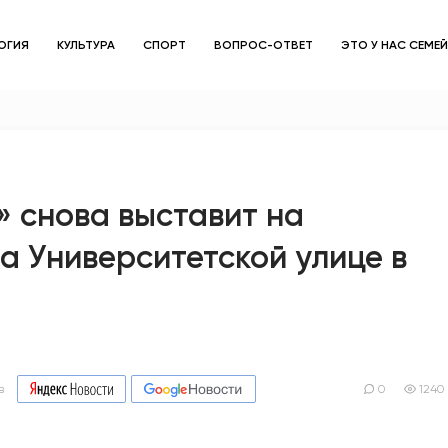
ОГИЯ
КУЛЬТУРА
СПОРТ
ВОПРОС-ОТВЕТ
ЭТО У НАС СЕМЕ
ЗДОРОВЬЕ
ОБЩЕСТВО
ОБРАЗОВАНИЕ
 снова выставит на
а Университетской улице в
ПСИХОЛОГИЯ
КУЛЬТУРА
СПОРТ
в
ВОПРОС-ОТВЕТ
0
1240
ЭТО У НАС СЕМЕЙНОЕ