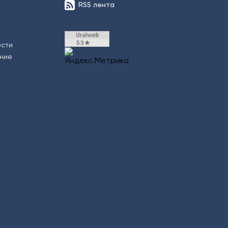
RSS лента
ости
ение