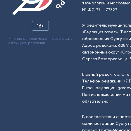
технологий и массовых 
№ ФС 77 – 77327
Учредитель: муниципал
16+
«Редакция газеты "Вес
образования Сургутски
Мнение авторов может не совпадать
с позицией редакции.
Адрес редакции: 62841
автономный округ-Югра, г
Сергея Безверхова, д. 8
Главный редактор: Сте
Телефон редакции:
+7 
E-mail редакции:
garaev
При использовании мат
обязательна.
В соответствии с пост
администрации Сургутс
района Ханты-Мансийск