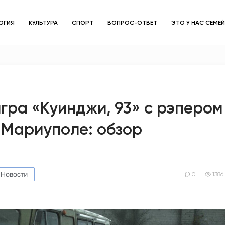
ОГИЯ
КУЛЬТУРА
СПОРТ
ВОПРОС-ОТВЕТ
ЭТО У НАС СЕМЕ
ЗДОРОВЬЕ
ОБЩЕСТВО
ОБРАЗОВАНИЕ
гра «Куинджи, 93» с рэпером
 Мариуполе: обзор
ПСИХОЛОГИЯ
КУЛЬТУРА
СПОРТ
0
1386
ВОПРОС-ОТВЕТ
ЭТО У НАС СЕМЕЙНОЕ