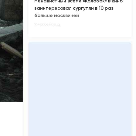
Ненавистный всеми «Колобок» в кино
заинтересовал сургутян в 10 раз
больше москвичей
16 часов назад
В России произошел масштабный
сбой в работе интернета
16 часов назад
Киберспортсмен m0NESY всех
заинтриговал приглашением на
свадьбу Роналду
17 часов назад
Малыш-гигант весом более 5 кг
родился в Сургуте
17 часов назад