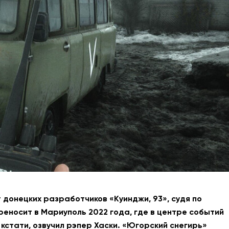
АНТИТЕРРОР
НОВОСТИ
ОФИЦИАЛЬНО
81,41
94,06
Вход / Регистрация
т донецких разработчиков «Куинджи, 93», судя по
реносит в Мариуполь 2022 года, где в центре событий
 кстати, озвучил рэпер Хаски. «Югорский снегирь»