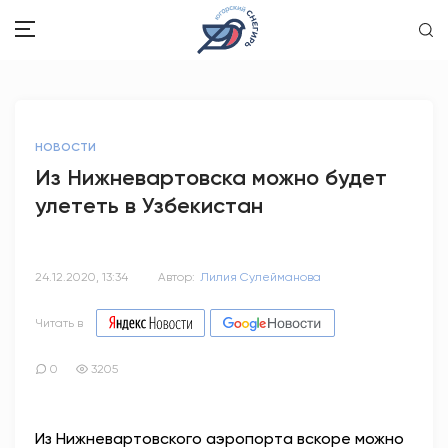
ЗДОРОВЬЕ
НОВОСТИ
ОБЩЕСТВО
Из Нижневартовска можно будет
улететь в Узбекистан
ОБРАЗОВАНИЕ
ПСИХОЛОГИЯ
24.12.2020, 13:34
Автор:
Лилия Сулейманова
КУЛЬТУРА
Читать в
СПОРТ
0
3205
ВОПРОС-ОТВЕТ
Из Нижневартовского аэропорта вскоре можно
ЭТО У НАС СЕМЕЙНОЕ