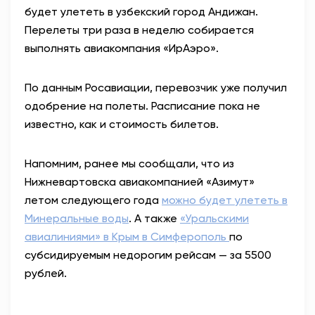
будет улететь в узбекский город Андижан.
АНТИТЕРРОР
Перелеты три раза в неделю собирается
выполнять авиакомпания «ИрАэро».
НОВОСТИ
По данным Росавиации, перевозчик уже получил
ОФИЦИАЛЬНО
одобрение на полеты. Расписание пока не
известно, как и стоимость билетов.
82,17
94,84
Напомним, ранее мы сообщали, что из
Нижневартовска авиакомпанией «Азимут»
летом следующего года
можно будет улететь в
Вход / Регистрация
Минеральные воды
. А также
«Уральскими
авиалиниями» в Крым в Симферополь
по
субсидируемым недорогим рейсам — за 5500
рублей.