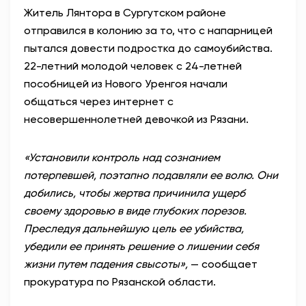
Житель Лянтора в Сургутском районе
АНТИТЕРРОР
отправился в колонию за то, что с напарницей
пытался довести подростка до самоубийства.
НОВОСТИ
22-летний молодой человек с 24-летней
пособницей из Нового Уренгоя начали
ОФИЦИАЛЬНО
общаться через интернет с
несовершеннолетней девочкой из Рязани.
81,41
94,06
«Установили контроль над сознанием
потерпевшей, поэтапно подавляли ее волю. Они
добились, чтобы жертва причинила ущерб
Вход / Регистрация
своему здоровью в виде глубоких порезов.
Преследуя дальнейшую цель ее убийства,
убедили ее принять решение о лишении себя
жизни путем падения свысоты»,
— сообщает
прокуратура по Рязанской области.