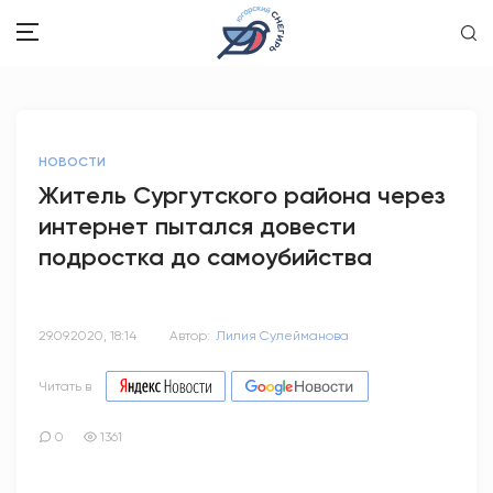
ЗДОРОВЬЕ
НОВОСТИ
ОБЩЕСТВО
Житель Сургутского района через
интернет пытался довести
ОБРАЗОВАНИЕ
подростка до самоубийства
ПСИХОЛОГИЯ
КУЛЬТУРА
29.09.2020, 18:14
Автор:
Лилия Сулейманова
СПОРТ
Читать в
ВОПРОС-ОТВЕТ
0
1361
ЭТО У НАС СЕМЕЙНОЕ