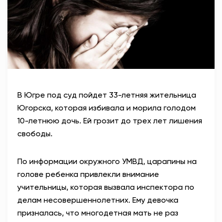
АНТИТЕРРОР
НОВОСТИ
ОФИЦИАЛЬНО
В Югре под суд пойдет 33-летняя жительница
82,17
94,84
Югорска, которая избивала и морила голодом
10-летнюю дочь. Ей грозит до трех лет лишения
свободы.
Вход / Регистрация
По информации окружного УМВД, царапины на
голове ребенка привлекли внимание
учительницы, которая вызвала инспектора по
делам несовершеннолетних. Ему девочка
призналась, что многодетная мать не раз