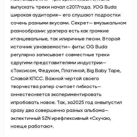
выпускать треки начал с2017года. УOG Buda
широкая аудитория— его слушают подростки
сочень разными вкусами. Секрет— вмузыкальном
разнообразии: урэпера есть как громкие
итанцевальные, так илиричные песни. Второй
источник узнаваемости— фиты: OG Buda
регулярно записывает совместные треки
сдругими представителями индустрии—
сТоксисом, Федуком, Платиной, Big Baby Tape,
Славой КПСС. Важной чертой своего
творчества рэпер считает гибкость—
оннестесняется экспериментировать
ипробовать новое. Так, за2025 год онвыпустил
сразу два совершенно разных альбома—
эклектичный SZN ирефлексивный «Скучаю,
ноеще работаю».