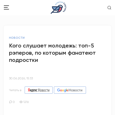
ЗДОРОВЬЕ
НОВОСТИ
ОБЩЕСТВО
Кого слушает молодежь: топ-5
рэперов, по которым фанатеют
ОБРАЗОВАНИЕ
подростки
ПСИХОЛОГИЯ
КУЛЬТУРА
30.06.2026, 15:33
СПОРТ
Читать в
ВОПРОС-ОТВЕТ
0
1216
ЭТО У НАС СЕМЕЙНОЕ