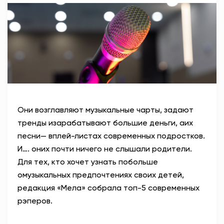
АНТИТЕРРОР
НОВОСТИ
ОФИЦИАЛЬНО
82,17
94,84
Они возглавляют музыкальные чарты, задают
тренды изарабатывают большие деньги, аих
песни— вплей-листах современных подростков.
Вход / Регистрация
И…. оних почти ничего не слышали родители.
Для тех, кто хочет узнать побольше
омузыкальных предпочтениях своих детей,
р
едакция «Мела» собрала топ-5 современных
рэперов.