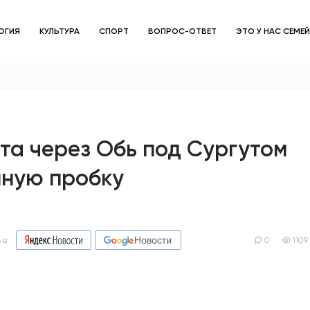
ОГИЯ
КУЛЬТУРА
СПОРТ
ВОПРОС-ОТВЕТ
ЭТО У НАС СЕМЕ
ЗДОРОВЬЕ
ОБЩЕСТВО
ОБРАЗОВАНИЕ
та через Обь под Сургутом
мную пробку
ПСИХОЛОГИЯ
КУЛЬТУРА
СПОРТ
 в
0
1109
ВОПРОС-ОТВЕТ
ЭТО У НАС СЕМЕЙНОЕ