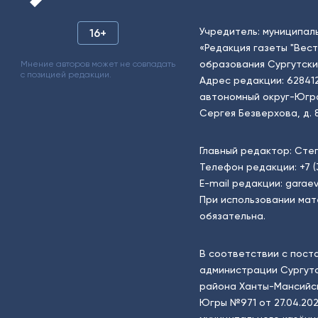
Учредитель: муниципал
16+
«Редакция газеты "Вес
образования Сургутски
Мнение авторов может не совпадать
с позицией редакции.
Адрес редакции: 62841
автономный округ-Югра, г
Сергея Безверхова, д. 8
Главный редактор: Сте
Телефон редакции:
+7 
E-mail редакции:
garaev
При использовании мат
обязательна.
В соответствии с пост
администрации Сургутс
района Ханты-Мансийск
Югры №971 от 27.04.202