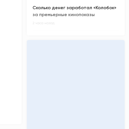
Сколько денег заработал «Колобок»
за премьерные кинопоказы
2 часа назад
Киберспортсмен из ХМАО Noticed не
смог отпраздновать день рождения
3 часа назад
Олимпиадники против ЕГЭ-
вундеркиндов: главные ужасы
приемной кампании-2026
3 часа назад
«Кинопоиск» обнулил низкий рейтинг
фильма «Последний богатырь.
Колобок»