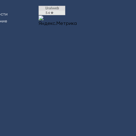
ости
ение