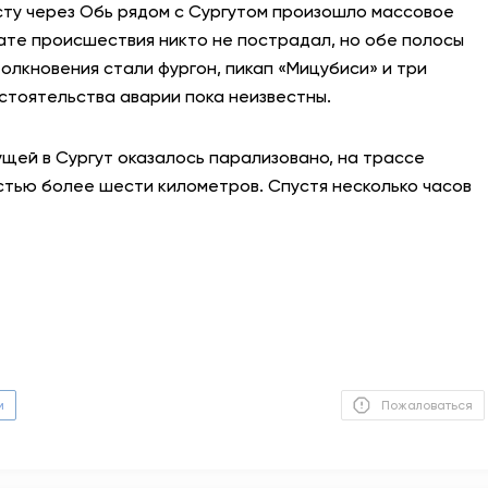
осту через Обь рядом с Сургутом произошло массовое
тате происшествия никто не пострадал, но обе полосы
АНТИТЕРРОР
олкновения стали фургон, пикап «Мицубиси» и три
НОВОСТИ
бстоятельства аварии пока неизвестны.
ОФИЦИАЛЬНО
дущей в Сургут оказалось парализовано, на трассе
стью более шести километров. Спустя несколько часов
81,41
94,06
Вход / Регистрация
м
Пожаловаться