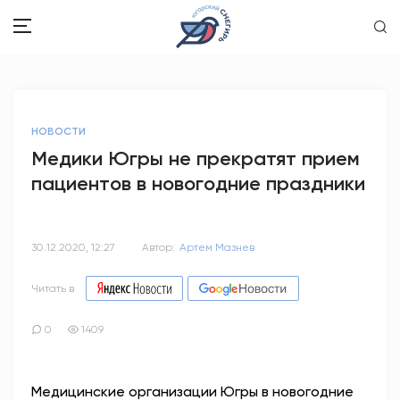
ЗДОРОВЬЕ
НОВОСТИ
ОБЩЕСТВО
Медики Югры не прекратят прием
пациентов в новогодние праздники
ОБРАЗОВАНИЕ
ПСИХОЛОГИЯ
30.12.2020, 12:27
Автор:
Артем Мазнев
КУЛЬТУРА
Читать в
СПОРТ
0
1409
ВОПРОС-ОТВЕТ
Медицинские организации Югры в новогодние
ЭТО У НАС СЕМЕЙНОЕ