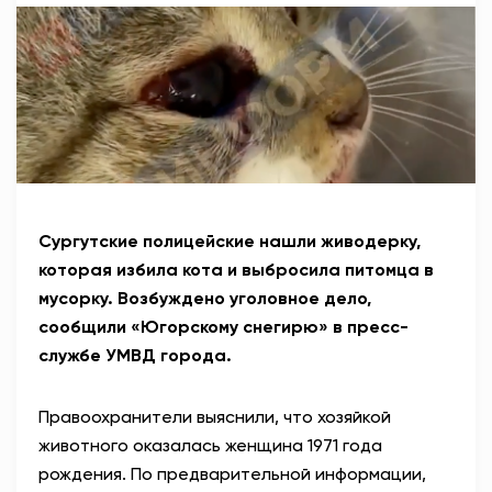
АНТИТЕРРОР
НОВОСТИ
ОФИЦИАЛЬНО
82,17
94,84
Сургутские полицейские нашли живодерку,
которая избила кота и выбросила питомца в
мусорку. Возбуждено уголовное дело,
Вход / Регистрация
сообщили «Югорскому снегирю» в пресс-
службе УМВД города.
Правоохранители выяснили, что хозяйкой
животного оказалась женщина 1971 года
рождения. По предварительной информации,