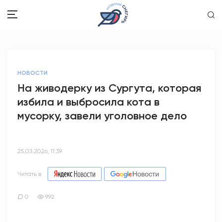
ЗДОРОВЬЕ
НОВОСТИ
ОБЩЕСТВО
На живодерку из Сургута, которая
избила и выбросила кота в
ОБРАЗОВАНИЕ
мусорку, завели уголовное дело
ПСИХОЛОГИЯ
КУЛЬТУРА
25.03.2026, 11:39
СПОРТ
Читать в
ВОПРОС-ОТВЕТ
0
992
ЭТО У НАС СЕМЕЙНОЕ