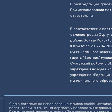
E-mail редакции:
garaev
При использовании мат
обязательна.
В соответствии с пост
администрации Сургутс
района Ханты-Мансийск
Югры №971 от 27.04.202
муниципального казённ
газеты "Вестник" муни
Сургутский район» с 01
учреждения на муници
учреждение «Редакция 
муниципального образо
Я даю согласие на использование файлов cookie, метриче
посетителей, а так же на обработку персональных данных.
Политике конфиденциальности
и
Пользовательском соглаш
2026 © Все права защищены. Сетевое издание Информационное агентств