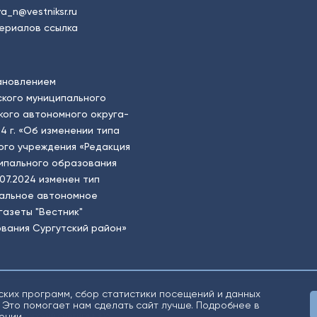
a_n@vestniksr.ru
ериалов ссылка
ановлением
кого муниципального
ого автономного округа-
4 г. «Об изменении типа
ого учреждения «Редакция
ципального образования
.07.2024 изменен тип
пальное автономное
газеты "Вестник"
вания Сургутский район»
ских программ, сбор статистики посещений и данных
 Это помогает нам сделать сайт лучше. Подробнее в
ении
.
о «Югорский снегирь» +16