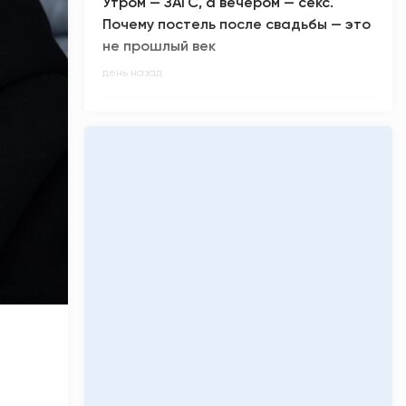
Утром — ЗАГС, а вечером — секс.
Почему постель после свадьбы — это
не прошлый век
день назад
Сургутяне начали разбирать билеты
на нового «Человека-паука» за две
недели до премьеры
день назад
У новой беременной Барби можно
принять роды – кукла шокировала
юзеров
день назад
Сколько денег заработал «Колобок»
за премьерные кинопоказы