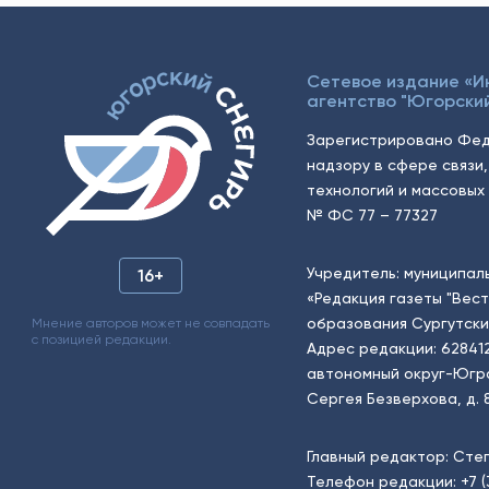
Сетевое издание «
агентство "Югорский
Зарегистрировано Фед
надзору в сфере связи
технологий и массовых 
№ ФС 77 – 77327
Учредитель: муниципал
16+
«Редакция газеты "Вес
образования Сургутски
Мнение авторов может не совпадать
с позицией редакции.
Адрес редакции: 62841
автономный округ-Югра, г
Сергея Безверхова, д. 8
Главный редактор: Сте
Телефон редакции:
+7 