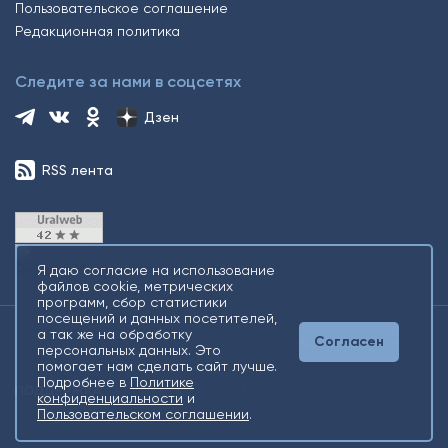
Пользовательское соглашение
Редакционная политика
Следите за нами в соцсетях
Дзен
RSS лента
Я даю согласие на использование
файлов cookie, метрических
программ, сбор статистики
посещений и данных посетителей,
а так же на обработку
Согласен
2026 © Все права защищены. Сетевое издание Информационное
персональных данных. Это
агентство «Югорский снегирь» +16
помогает нам сделать сайт лучше.
Подробнее в
Политике
конфиденциальности
и
Пользовательском соглашении
.
Разработка
Gold Carrot