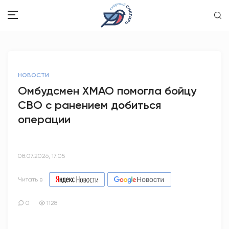
ЗДОРОВЬЕ
НОВОСТИ
ОБЩЕСТВО
Омбудсмен ХМАО помогла бойцу
СВО с ранением добиться
ОБРАЗОВАНИЕ
операции
ПСИХОЛОГИЯ
КУЛЬТУРА
08.07.2026, 17:05
СПОРТ
Читать в
ВОПРОС-ОТВЕТ
0
1128
ЭТО У НАС СЕМЕЙНОЕ