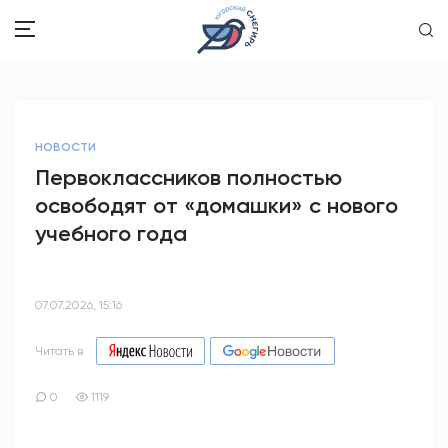
ЗДОРОВЬЕ
НОВОСТИ
ОБЩЕСТВО
Первоклассников полностью
освободят от «домашки» с нового
ОБРАЗОВАНИЕ
учебного года
ПСИХОЛОГИЯ
КУЛЬТУРА
07.07.2026, 15:16
СПОРТ
Читать в
ВОПРОС-ОТВЕТ
0
1119
ЭТО У НАС СЕМЕЙНОЕ