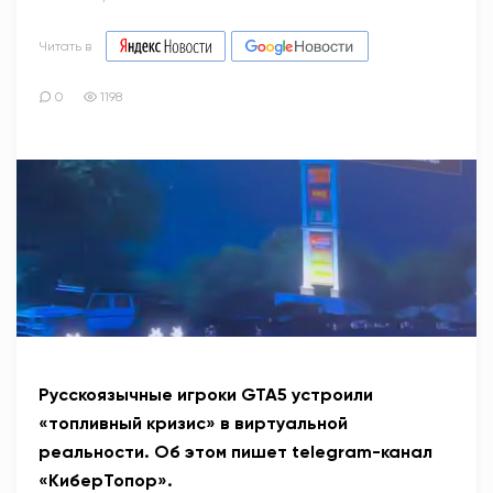
Читать в
0
1198
Русскоязычные игроки
GTA
5 устроили
«топливный кризис» в виртуальной
реальности. Об этом пишет
telegram
-канал
«КиберТопор».