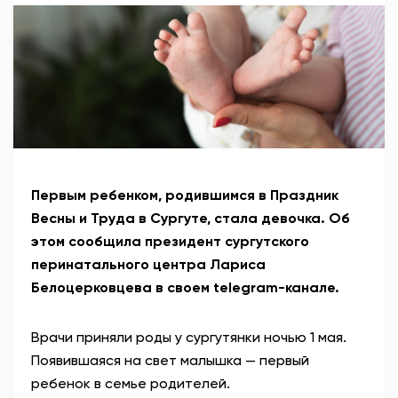
АНТИТЕРРОР
НОВОСТИ
ОФИЦИАЛЬНО
82,17
94,84
Первым ребенком, родившимся в Праздник
Весны и Труда в Сургуте, стала девочка. Об
этом сообщила президент сургутского
Вход / Регистрация
перинатального центра Лариса
Белоцерковцева в своем telegram-канале.
Врачи приняли роды у сургутянки ночью 1 мая.
Появившаяся на свет малышка — первый
ребенок в семье родителей.