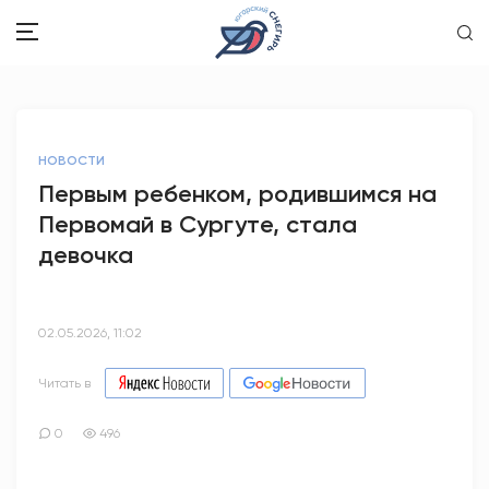
ЗДОРОВЬЕ
НОВОСТИ
ОБЩЕСТВО
Первым ребенком, родившимся на
Первомай в Сургуте, стала
ОБРАЗОВАНИЕ
девочка
ПСИХОЛОГИЯ
КУЛЬТУРА
02.05.2026, 11:02
СПОРТ
Читать в
ВОПРОС-ОТВЕТ
0
496
ЭТО У НАС СЕМЕЙНОЕ