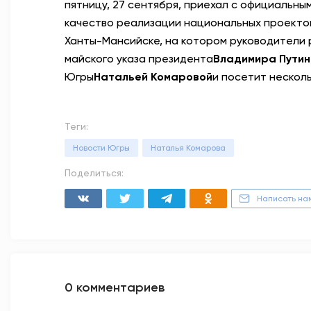
пятницу, 27 сентября, приехал с официальны
качество реализации национальных проектов
Ханты-Мансийске, на котором руководители 
майского указа президента
Владимира Пути
Югры
Натальей Комаровой
и посетит нескол
Теги:
Новости Югры
Наталья Комарова
Поделиться:
Написать на
0 комментариев