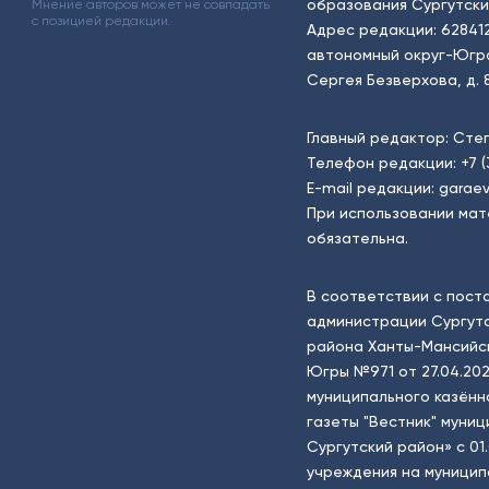
образования Сургутски
Мнение авторов может не совпадать
с позицией редакции.
Адрес редакции: 62841
автономный округ-Югра, г
Сергея Безверхова, д. 8
Главный редактор: Сте
Телефон редакции:
+7 
E-mail редакции:
garaev
При использовании мат
обязательна.
В соответствии с пост
администрации Сургутс
района Ханты-Мансийск
Югры №971 от 27.04.202
муниципального казённ
газеты "Вестник" муни
Сургутский район» с 01
учреждения на муници