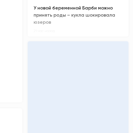
У новой беременной Барби можно
принять роды – кукла шокировала
юзеров
21 час назад
Сколько денег заработал «Колобок»
за премьерные кинопоказы
21 час назад
Киберспортсмен из ХМАО Noticed не
смог отпраздновать день рождения
22 часа назад
Олимпиадники против ЕГЭ-
вундеркиндов: главные ужасы
приемной кампании-2026