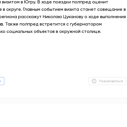
м визитом в Югру. В ходе поездки полпред оценит
 в округе. Главным событием визита станет совещание в
АНТИТЕРРОР
региона расскажут Николаю Цуканову о ходе выполнения
на
. Также полпред встретится с губернатором
НОВОСТИ
ько социальных объектов в окружной столице.
ОФИЦИАЛЬНО
82,17
94,84
м
Пожаловаться
Вход / Регистрация