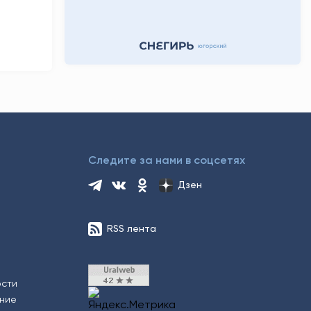
23 часа назад
Следите за нами в соцсетях
Дзен
RSS лента
ости
ение