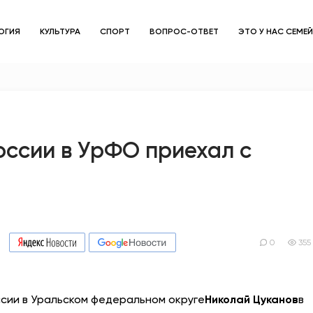
ОГИЯ
КУЛЬТУРА
СПОРТ
ВОПРОС-ОТВЕТ
ЭТО У НАС СЕМЕ
ЗДОРОВЬЕ
ОБЩЕСТВО
ОБРАЗОВАНИЕ
оссии в УрФО приехал с
ПСИХОЛОГИЯ
КУЛЬТУРА
СПОРТ
0
355
ВОПРОС-ОТВЕТ
сии в Уральском федеральном округе
Николай Цуканов
в
ЭТО У НАС СЕМЕЙНОЕ