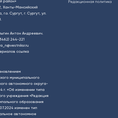
й район»
Редакционная политика
2, Ханты-Мансийский
.о. Сургут, г. Сургут, ул.
.
пыгин Антон Андреевич.
(3462) 244-221
a_n@vestniksr.ru
ериалов ссылка
ановлением
кого муниципального
ого автономного округа-
4 г. «Об изменении типа
ого учреждения «Редакция
ципального образования
.07.2024 изменен тип
пальное автономное