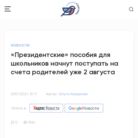
ЗДОРОВЬЕ
НОВОСТИ
ОБЩЕСТВО
«Президентские» пособия для
школьников начнут поступать на
ОБРАЗОВАНИЕ
счета родителей уже 2 августа
ПСИХОЛОГИЯ
КУЛЬТУРА
29.07.2021, 10:11
Автор:
Ольга Кокарева
СПОРТ
Читать в
ВОПРОС-ОТВЕТ
0
1926
ЭТО У НАС СЕМЕЙНОЕ