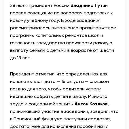
28 июля президент России
Владимир Путин
АНТИТЕРРОР
провел
совещание
по вопросам подготовки к
новому учебному году. В ходе заседания
НОВОСТИ
рассматривалось выполнение
п
равительством
программы капитальных ремонтов школ и
ОФИЦИАЛЬНО
готовность
государства
произвести разовую
выплату семьям с детьми в возрасте от шести
до 18 лет.
82,17
94,84
П
резидент отметил, что определенная для
начала выплат дата — 16 августа — слишком
Вход / Регистрация
поздно для того, чтобы родители успели
неспешно собрать детей в школу. Министр
труда и социальной защиты
Антон Котяков
,
принимавший участие в заседании, заверил, что
в
Пенсионн
ый
фонд
уже поступили средства,
достаточные для начисления пособий на 17