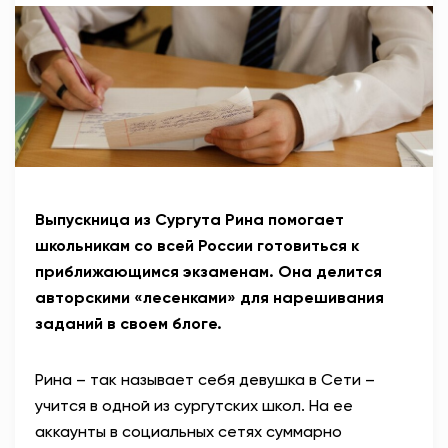
АНТИТЕРРОР
НОВОСТИ
ОФИЦИАЛЬНО
82,17
94,84
Выпускница из Сургута Рина помогает
школьникам со всей России готовиться к
приближающимся экзаменам. Она делится
Вход / Регистрация
авторскими «лесенками» для нарешивания
заданий в своем блоге.
Рина – так называет себя девушка в Сети –
учится в одной из сургутских школ. На ее
аккаунты в социальных сетях суммарно