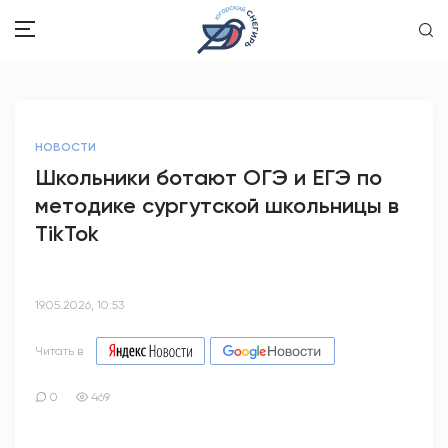
ЗДОРОВЬЕ
НОВОСТИ
ОБЩЕСТВО
Школьники ботают ОГЭ и ЕГЭ по
методике сургутской школьницы в
ОБРАЗОВАНИЕ
TikTok
ПСИХОЛОГИЯ
КУЛЬТУРА
19.05.2026, 10:53
СПОРТ
Читать в
ВОПРОС-ОТВЕТ
0
469
ЭТО У НАС СЕМЕЙНОЕ