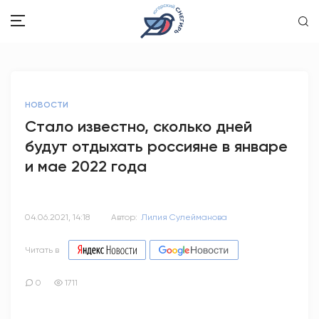
ЗДОРОВЬЕ
НОВОСТИ
ОБЩЕСТВО
Стало известно, сколько дней
будут отдыхать россияне в январе
ОБРАЗОВАНИЕ
и мае 2022 года
ПСИХОЛОГИЯ
КУЛЬТУРА
04.06.2021, 14:18
Автор:
Лилия Сулейманова
СПОРТ
Читать в
ВОПРОС-ОТВЕТ
0
1711
ЭТО У НАС СЕМЕЙНОЕ