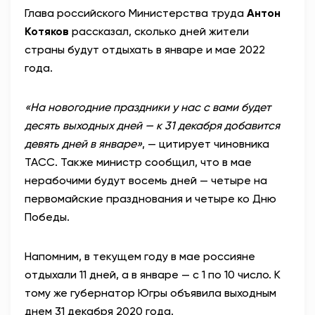
Глава российского Министерства труда
Антон
АНТИТЕРРОР
Котяков
рассказал, сколько дней жители
страны будут отдыхать в январе и мае 2022
НОВОСТИ
года.
ОФИЦИАЛЬНО
«На новогодние праздники у нас с вами будет
десять выходных дней — к 31 декабря добавится
девять дней в январе»
, — цитирует чиновника
80,93
93,19
ТАСС. Также министр сообщил, что в мае
нерабочими будут восемь дней — четыре на
первомайские празднования и четыре ко Дню
Вход / Регистрация
Победы.
Напомним, в текущем году в мае россияне
отдыхали 11 дней, а в январе — с 1 по 10 число. К
тому же губернатор Югры объявила выходным
днем 31 декабря 2020 года.