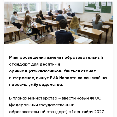
АНТИТЕРРОР
НОВОСТИ
ОФИЦИАЛЬНО
82,17
94,84
Минпросвещения изменит образовательный
стандарт для десяти- и
одиннадцатиклассников. Учиться станет
Вход / Регистрация
интереснее, пишут РИА Новости со ссылкой на
пресс-службу ведомства.
В планах министерства – ввести новый ФГОС
(федеральный государственный
образовательный стандарт) с 1 сентября 2027