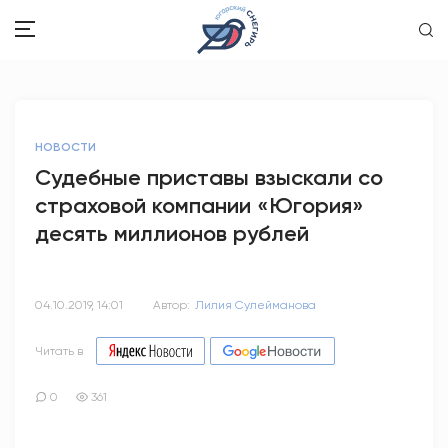
ЗДОРОВЬЕ
НОВОСТИ
ОБЩЕСТВО
Судебные приставы взыскали со
страховой компании «Югория»
ОБРАЗОВАНИЕ
десять миллионов рублей
ПСИХОЛОГИЯ
КУЛЬТУРА
04.10.2019, 14:01
Автор:
Лилия Сулейманова
СПОРТ
Читать в
ВОПРОС-ОТВЕТ
0
361
ЭТО У НАС СЕМЕЙНОЕ