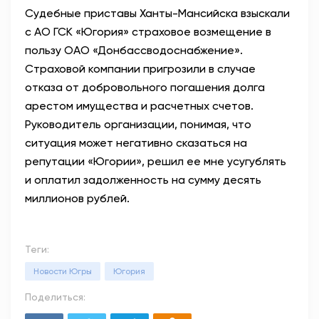
Судебные приставы Ханты-Мансийска взыскали
АНТИТЕРРОР
с АО ГСК «Югория» страховое возмещение в
пользу ОАО «Донбассводоснабжение».
НОВОСТИ
Страховой компании пригрозили в случае
отказа от добровольного погашения долга
ОФИЦИАЛЬНО
арестом имущества и расчетных счетов.
Руководитель организации, понимая, что
ситуация может негативно сказаться на
82,17
94,84
репутации «Югории», решил ее мне усугублять
и оплатил задолженность на сумму десять
миллионов рублей.
Вход / Регистрация
Теги:
Новости Югры
Югория
Поделиться: