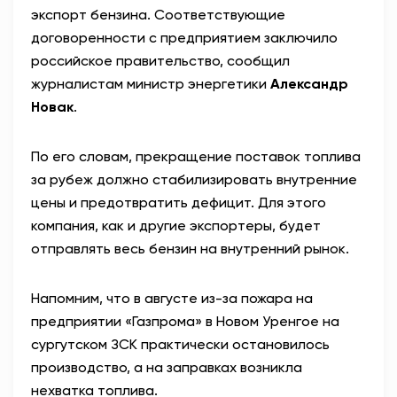
экспорт бензина. Соответствующие
АНТИТЕРРОР
договоренности с предприятием заключило
российское правительство, сообщил
НОВОСТИ
журналистам министр энергетики
Александр
Новак
.
ОФИЦИАЛЬНО
По его словам, прекращение поставок топлива
за рубеж должно стабилизировать внутренние
82,17
94,84
цены и предотвратить дефицит. Для этого
компания, как и другие экспортеры, будет
отправлять весь бензин на внутренний рынок.
Вход / Регистрация
Напомним, что в августе из-за пожара на
предприятии «Газпрома» в Новом Уренгое на
сургутском ЗСК практически остановилось
производство, а на заправках возникла
нехватка топлива.