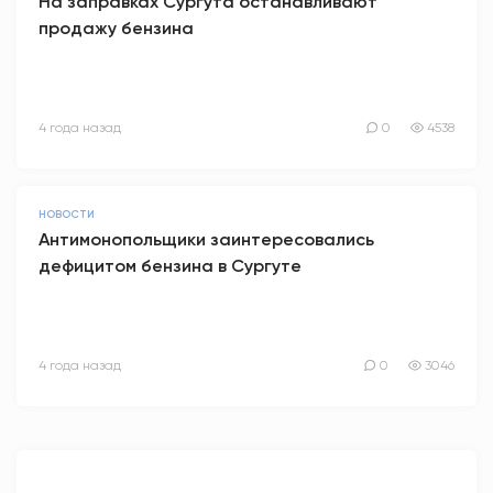
На заправках Сургута останавливают
продажу бензина
4 года назад
0
4538
НОВОСТИ
Антимонопольщики заинтересовались
дефицитом бензина в Сургуте
4 года назад
0
3046