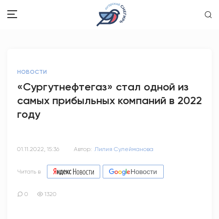
ЗДОРОВЬЕ
НОВОСТИ
ОБЩЕСТВО
«Сургутнефтегаз» стал одной из
самых прибыльных компаний в 2022
ОБРАЗОВАНИЕ
году
ПСИХОЛОГИЯ
КУЛЬТУРА
01.11.2022, 15:36
Автор:
Лилия Сулейманова
СПОРТ
Читать в
ВОПРОС-ОТВЕТ
0
1320
ЭТО У НАС СЕМЕЙНОЕ