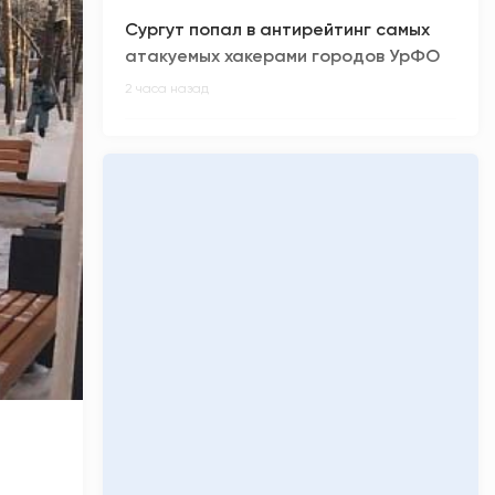
Сургут попал в антирейтинг самых
атакуемых хакерами городов УрФО
2 часа назад
Самый сильный человек Югры
попробует протащить 10-тонную
машину
2 часа назад
На «капучинку» и еду зумеры тратят
треть своего бюджета
3 часа назад
Из-за пауэрбанка в Нижневартовске
загорелась квартира
3 часа назад