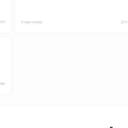
1179
3 года назад
0
084