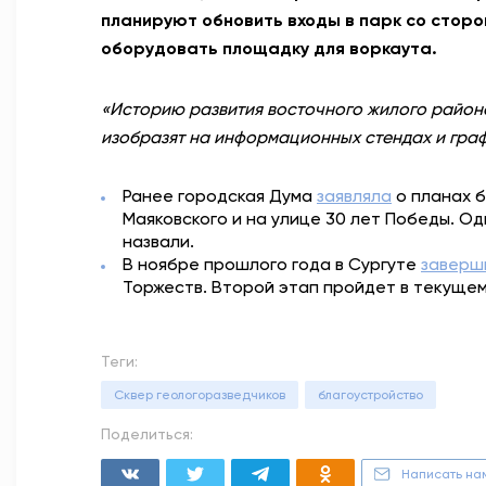
планируют обновить входы в парк со стор
оборудовать площадку для воркаута.
«Историю развития восточного жилого район
изобразят на информационных стендах и гра
Ранее городская Дума
заявляла
о планах б
Маяковского и на улице 30 лет Победы. Од
назвали.
В ноябре прошлого года в Сургуте
заверш
Торжеств. Второй этап пройдет в текущем
Теги:
Сквер геологоразведчиков
благоустройство
Поделиться:
Написать на