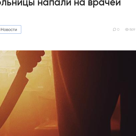
ольницы напали на врачей
0
869