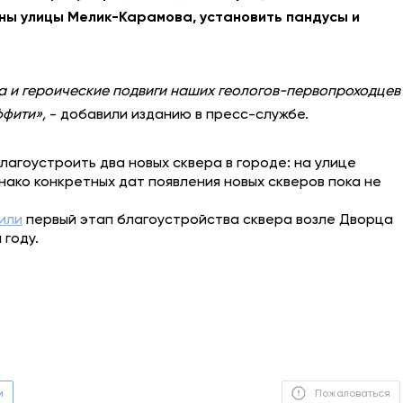
оны улицы Мелик-Карамова, установить пандусы и
а и героические подвиги наших геологов-первопроходцев
ффити»,
- добавили изданию в пресс-службе.
лагоустроить два новых сквера в городе: на улице
нако конкретных дат появления новых скверов пока не
или
первый этап благоустройства сквера возле Дворца
 году.
м
Пожаловаться