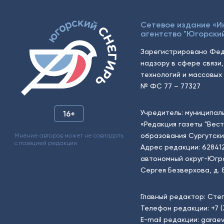
Сетевое издание «
агентство "Югорский
Зарегистрировано Фед
надзору в сфере связи
технологий и массовых 
№ ФС 77 – 77327
Учредитель: муниципал
16+
«Редакция газеты "Вес
образования Сургутски
Мнение авторов может не совпадать
с позицией редакции.
Адрес редакции: 62841
автономный округ-Югра, г
Сергея Безверхова, д. 8
Главный редактор: Сте
Телефон редакции:
+7 
E-mail редакции:
garaev