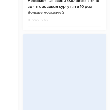
Ненавистный всеми «Колобок» в кино
заинтересовал сургутян в 10 раз
больше москвичей
15 часов назад
В России произошел масштабный
сбой в работе интернета
15 часов назад
Киберспортсмен m0NESY всех
заинтриговал приглашением на
свадьбу Роналду
15 часов назад
Малыш-гигант весом более 5 кг
родился в Сургуте
16 часов назад