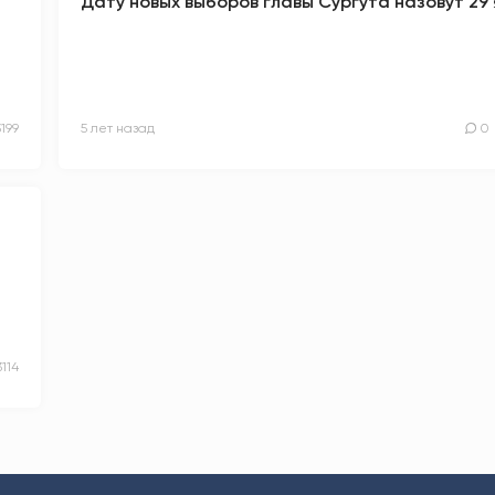
Дату новых выборов главы Сургута назовут 29
3199
5 лет назад
0
3114