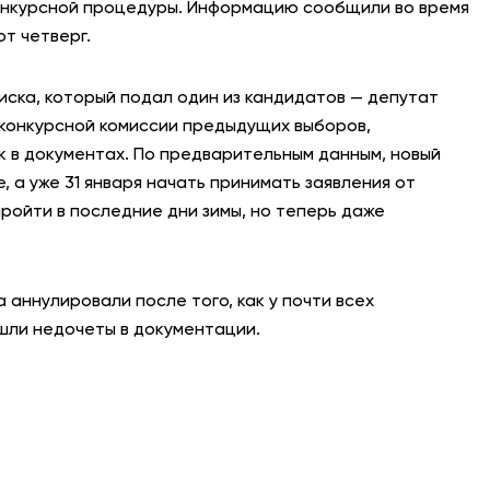
онкурсной процедуры. Информацию сообщили во время
т четверг.
АНТИТЕРРОР
НОВОСТИ
ска, который подал один из кандидатов — депутат
 конкурсной комиссии предыдущих выборов,
ОФИЦИАЛЬНО
к в документах. По предварительным данным, новый
, а уже 31 января начать принимать заявления от
ойти в последние дни зимы, но теперь даже
81,41
94,06
 аннулировали после того, как у почти всех
Вход / Регистрация
шли недочеты в документации.