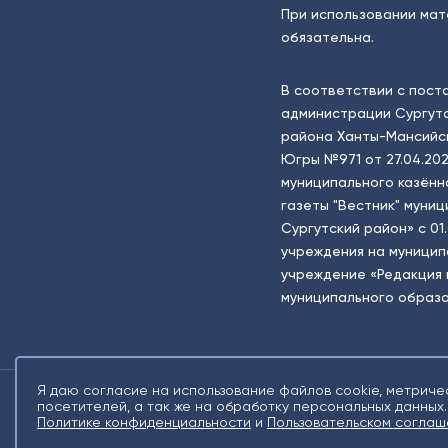
При использовании мат
обязательна.
В соответствии с пост
администрации Сургутс
района Ханты-Мансийск
Югры №971 от 27.04.202
муниципального казённ
газеты "Вестник" муни
Сургутский район» с 01
учреждения на муници
учреждение «Редакция 
муниципального образо
Я даю согласие на использование файлов cookie, метриче
посетителей, а так же на обработку персональных данных.
2026 © Все права защищены. Сетевое издание Информационное агентств
Политике конфиденциальности
и
Пользовательском соглаш