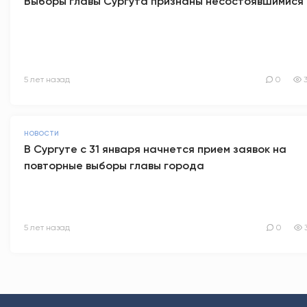
Выборы главы Сургута признаны несостоявшимися
5 лет назад
0
НОВОСТИ
В Сургуте с 31 января начнется прием заявок на
повторные выборы главы города
5 лет назад
0