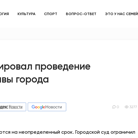
ОГИЯ
КУЛЬТУРА
СПОРТ
ВОПРОС-ОТВЕТ
ЭТО У НАС СЕМЕ
ЗДОРОВЬЕ
ОБЩЕСТВО
ОБРАЗОВАНИЕ
кировал проведение
авы города
ПСИХОЛОГИЯ
КУЛЬТУРА
СПОРТ
0
3277
ВОПРОС-ОТВЕТ
тся на неопределенный срок. Городской суд ограничил
ЭТО У НАС СЕМЕЙНОЕ