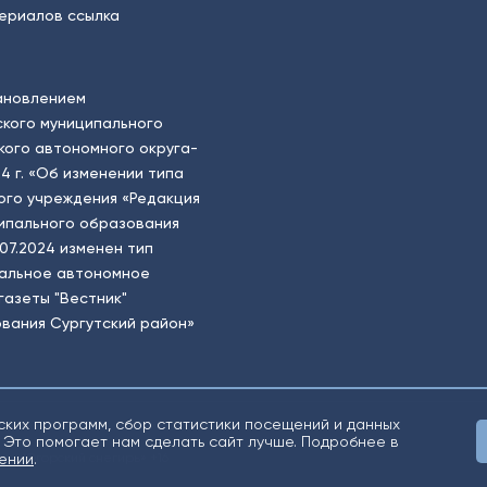
ериалов ссылка
ановлением
кого муниципального
ого автономного округа-
4 г. «Об изменении типа
ого учреждения «Редакция
ципального образования
.07.2024 изменен тип
пальное автономное
газеты "Вестник"
вания Сургутский район»
ских программ, сбор статистики посещений и данных
 Это помогает нам сделать сайт лучше. Подробнее в
о «Югорский снегирь» +16
ении
.