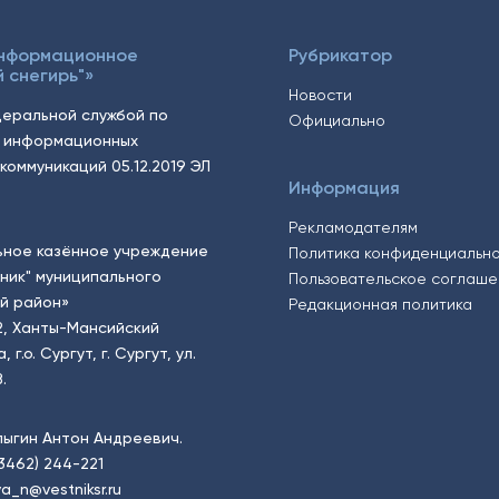
Информационное
Рубрикатор
 снегирь"»
Новости
еральной службой по
Официально
, информационных
коммуникаций 05.12.2019 ЭЛ
Информация
Рекламодателям
ьное казённое учреждение
Политика конфиденциальн
тник" муниципального
Пользовательское соглаш
й район»
Редакционная политика
2, Ханты-Мансийский
.о. Сургут, г. Сургут, ул.
.
пыгин Антон Андреевич.
(3462) 244-221
a_n@vestniksr.ru