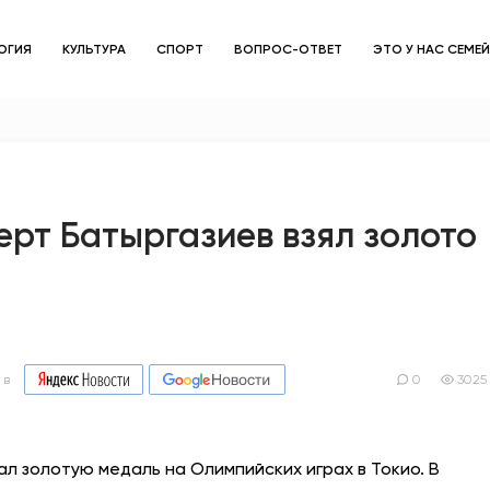
ОГИЯ
КУЛЬТУРА
СПОРТ
ВОПРОС-ОТВЕТ
ЭТО У НАС СЕМЕ
ЗДОРОВЬЕ
ОБЩЕСТВО
ОБРАЗОВАНИЕ
рт Батыргазиев взял золото
ПСИХОЛОГИЯ
КУЛЬТУРА
СПОРТ
 в
0
3025
ВОПРОС-ОТВЕТ
ал золотую медаль на Олимпийских играх в Токио. В
ЭТО У НАС СЕМЕЙНОЕ