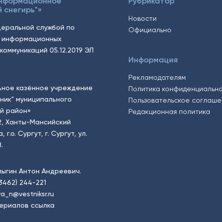
Информационное
Рубрикатор
 снегирь"»
Новости
еральной службой по
Официально
, информационных
коммуникаций 05.12.2019 ЭЛ
Информация
Рекламодателям
ьное казённое учреждение
Политика конфиденциальн
тник" муниципального
Пользовательское соглаш
й район»
Редакционная политика
2, Ханты-Мансийский
.о. Сургут, г. Сургут, ул.
.
пыгин Антон Андреевич.
(3462) 244-221
a_n@vestniksr.ru
ериалов ссылка