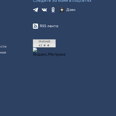
Следите за нами в соцсетях
Дзен
RSS лента
ости
ение