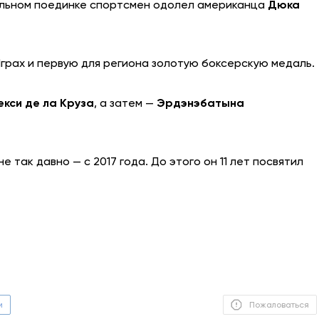
нальном поединке спортсмен одолел американца
Дюка
АНТИТЕРРОР
НОВОСТИ
Играх и первую для региона золотую боксерскую медаль.
ОФИЦИАЛЬНО
екси де ла Круза
, а затем —
Эрдэнэбатына
82,17
94,84
 так давно — с 2017 года. До этого он 11 лет посвятил
Вход / Регистрация
м
Пожаловаться