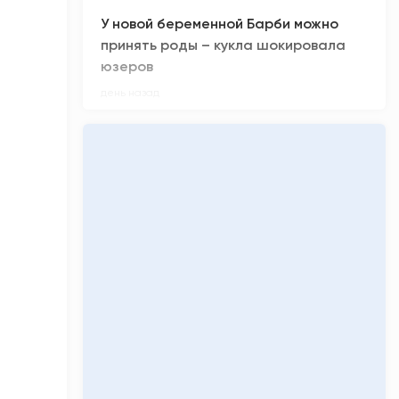
У новой беременной Барби можно
принять роды – кукла шокировала
юзеров
день назад
Сколько денег заработал «Колобок»
за премьерные кинопоказы
день назад
Киберспортсмен из ХМАО Noticed не
смог отпраздновать день рождения
день назад
Олимпиадники против ЕГЭ-
вундеркиндов: главные ужасы
приемной кампании-2026