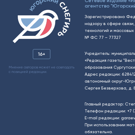
Сетевое издание «
агентство "Югорский
Зарегистрировано Фед
надзору в сфере связи
технологий и массовых 
№ ФС 77 – 77327
Учредитель: муниципал
16+
«Редакция газеты "Вес
образования Сургутски
Мнение авторов может не совпадать
с позицией редакции.
Адрес редакции: 62841
автономный округ-Югра, г
Сергея Безверхова, д. 8
Главный редактор: Сте
Телефон редакции:
+7 
E-mail редакции:
garaev
При использовании мат
обязательна.