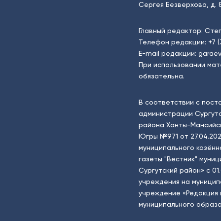
Сергея Безверхова, д. 8
Главный редактор: Сте
Телефон редакции:
+7 
E-mail редакции:
garaev
При использовании мат
обязательна.
В соответствии с пост
администрации Сургутс
района Ханты-Мансийск
Югры №971 от 27.04.202
муниципального казённ
газеты "Вестник" муни
Сургутский район» с 01
учреждения на муници
учреждение «Редакция 
муниципального образо