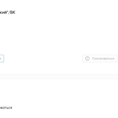
кий"/ВК
м
Пожаловаться
ваться