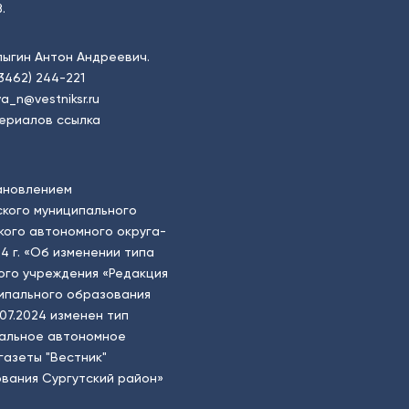
.
пыгин Антон Андреевич.
(3462) 244-221
a_n@vestniksr.ru
ериалов ссылка
ановлением
кого муниципального
ого автономного округа-
4 г. «Об изменении типа
ого учреждения «Редакция
ципального образования
.07.2024 изменен тип
пальное автономное
газеты "Вестник"
вания Сургутский район»