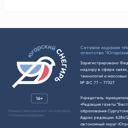
Сетевое издание «
агентство "Югорский
Зарегистрировано Фед
надзору в сфере связи
технологий и массовых 
№ ФС 77 – 77327
Учредитель: муниципал
16+
«Редакция газеты "Вес
образования Сургутски
Мнение авторов может не совпадать
с позицией редакции.
Адрес редакции: 62841
автономный округ-Югра, г