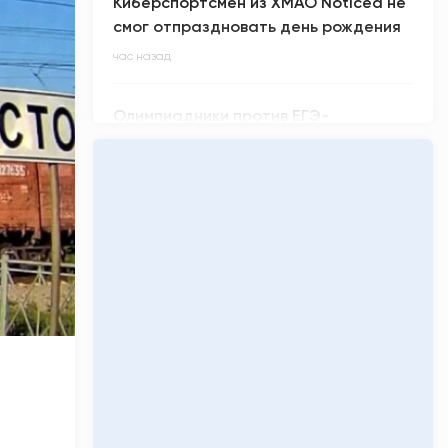
Киберспортсмен из ХМАО Noticed не
смог отпраздновать день рождения
час назад
Олимпиадники против ЕГЭ-
вундеркиндов: главные ужасы
приемной кампании-2026
час назад
«Кинопоиск» обнулил низкий рейтинг
фильма «Последний богатырь.
Колобок»
час назад
Легендарная группа нулевых «Руки
вверх!» приезжает в Сургут
час назад