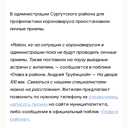
АНТИТЕРРОР
В администрации Сургутского района для
профилактики коронавируса приостановили
НОВОСТИ
личные приемы.
ОФИЦИАЛЬНО
«Район, из-за ситуации с коронавирусом в
администрации пока не будут проводить личные
приемы. Также поставили на паузу выездные
81,41
94,06
встречи с жителями,
— сообщается в паблике
«Глава в районе. Андрей Трубецкой» —
На дворе
XXI век. Связаться с нашими специалистами
Вход / Регистрация
можно на расстоянии».
Жителям предлагают
позвонить
по нужному телефону из
справочника
,
написать письмо
на сайте муниципалитета,
либо сообщение в официальный паблик
«Глава в
районе»
.