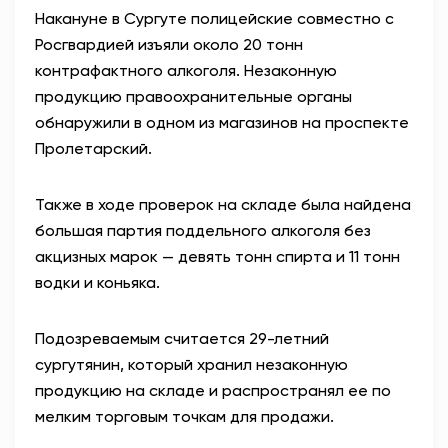
Накануне в Сургуте полицейские совместно с
АНТИТЕРРОР
Росгвардией изъяли около 20 тонн
контрафактного алкоголя. Незаконную
НОВОСТИ
продукцию правоохранительные органы
обнаружили в одном из магазинов на проспекте
ОФИЦИАЛЬНО
Пролетарский.
Также в ходе проверок на складе была найдена
80,93
93,19
большая партия поддельного алкоголя без
акцизных марок — девять тонн спирта и 11 тонн
водки и коньяка.
Вход / Регистрация
Подозреваемым считается 29-летний
сургутянин, который хранил незаконную
продукцию на складе и распространял ее по
мелким торговым точкам для продажи.