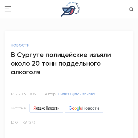
ЗДОРОВЬЕ
НОВОСТИ
ОБЩЕСТВО
В Сургуте полицейские изъяли
около 20 тонн поддельного
ОБРАЗОВАНИЕ
алкоголя
ПСИХОЛОГИЯ
КУЛЬТУРА
17.12.2019, 18:05
Автор:
Лилия Сулейманова
СПОРТ
Читать в
ВОПРОС-ОТВЕТ
0
1273
ЭТО У НАС СЕМЕЙНОЕ