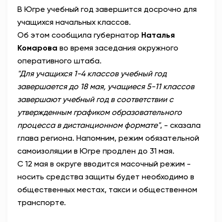
В Югре учебный год завершится досрочно для
АНТИТЕРРОР
учащихся начальных классов.⠀
Об этом сообщила губернатор
Наталья
НОВОСТИ
Комарова
во время заседания окружного
оперативного штаба.⠀
ОФИЦИАЛЬНО
"Для учащихся 1-4 классов учебный год
завершается до 18 мая, учащиеся 5-11 классов
завершают учебный год в соответствии с
81,41
94,06
утвержденным графиком образовательного
процесса в дистанционном формате"
, - сказала
глава региона. Напомним, режим обязательной
Вход / Регистрация
самоизоляции в Югре продлен до 31 мая.⠀
С 12 мая в округе вводится масочный режим -
носить средства защиты будет необходимо в
общественных местах, такси и общественном
транспорте.