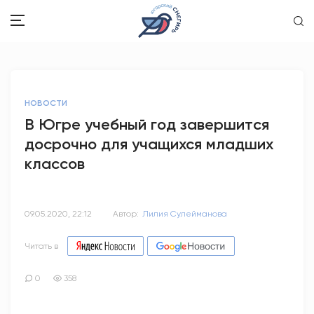
ЗДОРОВЬЕ
НОВОСТИ
ОБЩЕСТВО
В Югре учебный год завершится
досрочно для учащихся младших
ОБРАЗОВАНИЕ
классов
ПСИХОЛОГИЯ
КУЛЬТУРА
09.05.2020, 22:12
Автор:
Лилия Сулейманова
СПОРТ
Читать в
ВОПРОС-ОТВЕТ
0
358
ЭТО У НАС СЕМЕЙНОЕ