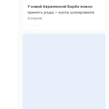
У новой беременной Барби можно
принять роды – кукла шокировала
юзеров
день назад
Сколько денег заработал «Колобок»
за премьерные кинопоказы
день назад
Киберспортсмен из ХМАО Noticed не
смог отпраздновать день рождения
день назад
Олимпиадники против ЕГЭ-
вундеркиндов: главные ужасы
приемной кампании-2026