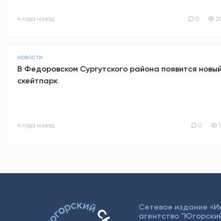
4 года назад
0
2
НОВОСТИ
В Федоровском Сургутского района появится новы
скейтпарк
4 года назад
0
Сетевое издание «
агентство "Югорский