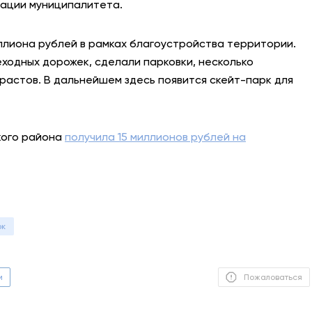
ации муниципалитета.
АНТИТЕРРОР
ллиона рублей в рамках благоустройства территории.
НОВОСТИ
еходных дорожек, сделали парковки, несколько
растов. В дальнейшем здесь появится скейт-парк для
ОФИЦИАЛЬНО
кого района
получила 15 миллионов рублей на
82,17
94,84
Вход / Регистрация
рк
м
Пожаловаться