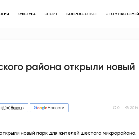
ОГИЯ
КУЛЬТУРА
СПОРТ
ВОПРОС-ОТВЕТ
ЭТО У НАС СЕМЕ
ЗДОРОВЬЕ
ОБЩЕСТВО
ОБРАЗОВАНИЕ
ского района открыли новый
ПСИХОЛОГИЯ
КУЛЬТУРА
СПОРТ
0
2014
ВОПРОС-ОТВЕТ
открыли новый парк для жителей шестого микрорайона.
ЭТО У НАС СЕМЕЙНОЕ