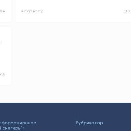
084
4 года назад
0
й
1958
Информационное
Рубрикатор
 снегирь"»