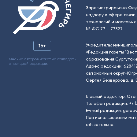
Зарегистрировано Фед
надзору в сфере связи
технологий и массовых 
№ ФС 77 – 77327
Учредитель: муниципал
16+
«Редакция газеты "Вес
образования Сургутски
Мнение авторов может не совпадать
с позицией редакции.
Адрес редакции: 62841
автономный округ-Югра, г
Сергея Безверхова, д. 8
Главный редактор: Сте
Телефон редакции:
+7 
E-mail редакции:
garaev
При использовании мат
обязательна.