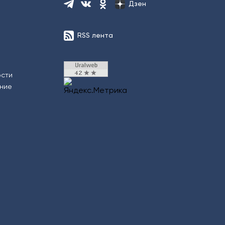
Дзен
RSS лента
ости
ение