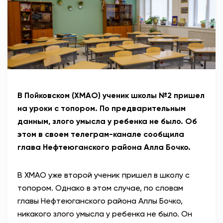
АНТИТЕРРОР
НОВОСТИ
ОФИЦИАЛЬНО
В Пойковском (ХМАО) ученик школы №2 пришел
81,41
94,06
на уроки с топором. По предварительным
данным, злого умысла у ребенка не было. Об
этом в своем телеграм-канале сообщила
Вход / Регистрация
глава Нефтеюганского района Алла Бочко.
В ХМАО уже второй ученик пришел в школу с
топором. Однако в этом случае, по словам
главы Нефтеюганского района Аллы Бочко,
никакого злого умысла у ребенка не было. Он