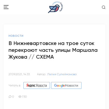
ЗДОРОВЬЕ
НОВОСТИ
ОБЩЕСТВО
В Нижневартовске на трое суток
перекроют часть улицы Маршала
ОБРАЗОВАНИЕ
Жукова // СХЕМА
ПСИХОЛОГИЯ
КУЛЬТУРА
27.09.2021, 14:33
Автор:
Лилия Сулейманова
СПОРТ
Читать в
ВОПРОС-ОТВЕТ
0
730
ЭТО У НАС СЕМЕЙНОЕ