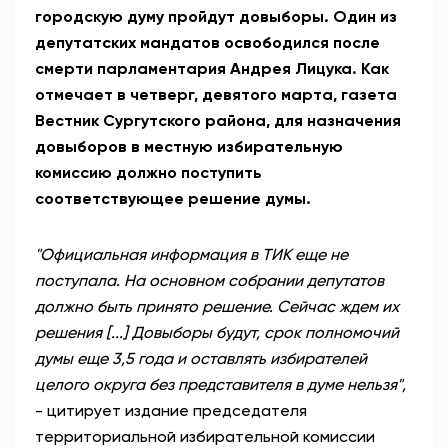
городскую думу пройдут довыборы. Один из
АНТИТЕРРОР
депутатских мандатов освободился после
смерти парламентария Андрея Лицука. Как
НОВОСТИ
отмечает в четверг, девятого марта, газета
Вестник Сургутского района, для назначения
ОФИЦИАЛЬНО
довыборов в местную избирательную
комиссию должно поступить
соответствующее решение думы.
81,41
94,06
"Официальная информация в ТИК еще не
поступала. На основном собрании депутатов
Вход / Регистрация
должно быть принято решение. Сейчас ждем их
решения [...] Довыборы будут, срок полномочий
думы еще 3,5 года и оставлять избирателей
целого округа без представителя в думе нельзя",
- цитирует издание председателя
территориальной избирательной комиссии