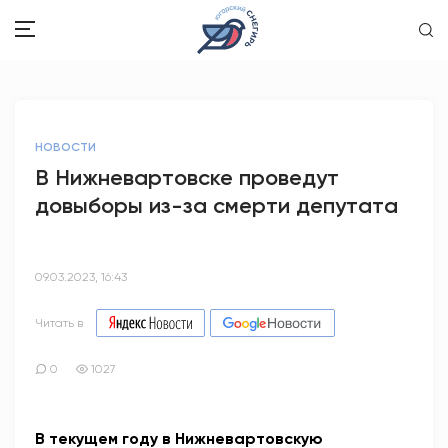
ЗДОРОВЬЕ
НОВОСТИ
ОБЩЕСТВО
В Нижневартовске проведут
довыборы из-за смерти депутата
ОБРАЗОВАНИЕ
ПСИХОЛОГИЯ
09.03.2023, 16:43
КУЛЬТУРА
Читать в
СПОРТ
0
1027
ВОПРОС-ОТВЕТ
В текущем году в Нижневартовскую
ЭТО У НАС СЕМЕЙНОЕ