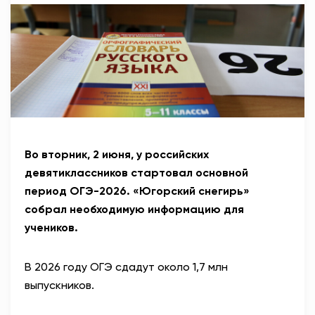
АНТИТЕРРОР
НОВОСТИ
ОФИЦИАЛЬНО
80,93
93,19
Во вторник, 2 июня, у российских
девятиклассников стартовал основной
период ОГЭ-2026. «Югорский снегирь»
Вход / Регистрация
собрал необходимую информацию для
учеников.
В 2026 году ОГЭ сдадут около 1,7 млн
выпускников.