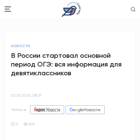
ЗДОРОВЬЕ
НОВОСТИ
ОБЩЕСТВО
В России стартовал основной
период ОГЭ: вся информация для
ОБРАЗОВАНИЕ
девятиклассников
ПСИХОЛОГИЯ
КУЛЬТУРА
02.06.2026, 08:37
СПОРТ
Читать в
ВОПРОС-ОТВЕТ
0
605
ЭТО У НАС СЕМЕЙНОЕ