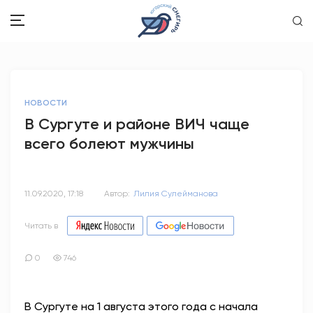
ЗДОРОВЬЕ
НОВОСТИ
ОБЩЕСТВО
В Сургуте и районе ВИЧ чаще
всего болеют мужчины
ОБРАЗОВАНИЕ
ПСИХОЛОГИЯ
11.09.2020, 17:18
Автор:
Лилия Сулейманова
КУЛЬТУРА
Читать в
СПОРТ
0
746
ВОПРОС-ОТВЕТ
В Сургуте на 1 августа этого года с начала
ЭТО У НАС СЕМЕЙНОЕ