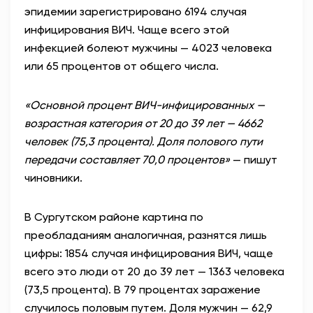
эпидемии зарегистрировано 6194 случая
АНТИТЕРРОР
инфицирования ВИЧ. Чаще всего этой
инфекцией болеют мужчины — 4023 человека
НОВОСТИ
или 65 процентов от общего числа.
ОФИЦИАЛЬНО
«Основной процент ВИЧ-инфицированных —
возрастная категория от 20 до 39 лет — 4662
человек (75,3 процента). Доля полового пути
82,17
94,84
передачи составляет 70,0 процентов»
— пишут
чиновники.
Вход / Регистрация
В Сургутском районе картина по
преобладаниям аналогичная, разнятся лишь
цифры: 1854 случая инфицирования ВИЧ, чаще
всего это люди от 20 до 39 лет — 1363 человека
(73,5 процента). В 79 процентах заражение
случилось половым путем. Доля мужчин — 62,9