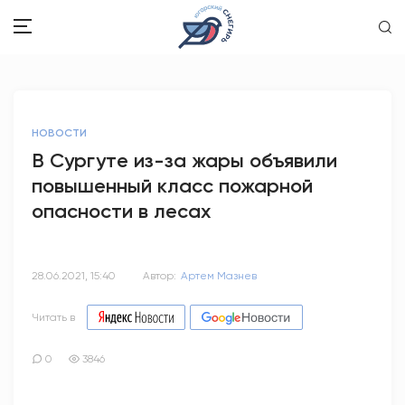
ЗДОРОВЬЕ
НОВОСТИ
ОБЩЕСТВО
В Сургуте из-за жары объявили
повышенный класс пожарной
ОБРАЗОВАНИЕ
опасности в лесах
ПСИХОЛОГИЯ
КУЛЬТУРА
28.06.2021, 15:40
Автор:
Артем Мазнев
СПОРТ
Читать в
ВОПРОС-ОТВЕТ
0
3846
ЭТО У НАС СЕМЕЙНОЕ