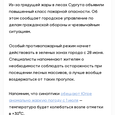
Из-за грядущей жары в лесах Сургута объявили
АНТИТЕРРОР
повышенный класс пожарной опасности. Об
этом сообщает городское управление по
НОВОСТИ
делам гражданской обороны и чрезвычайным
ситуациям.
ОФИЦИАЛЬНО
Особый противопожарный режим начнет
действовать в зеленых зонах города с 28 июня.
81,41
94,06
Специалисты напоминают жителям о
необходимости соблюдать осторожность при
посещении лесных массивов, а лучше вообще
Вход / Регистрация
воздержаться от таких прогулок.
Напомним, что синоптики
обещают Югре
аномально жаркую погоду с 1 июля
—
температура будет колебаться возле отметки
в +30°С.