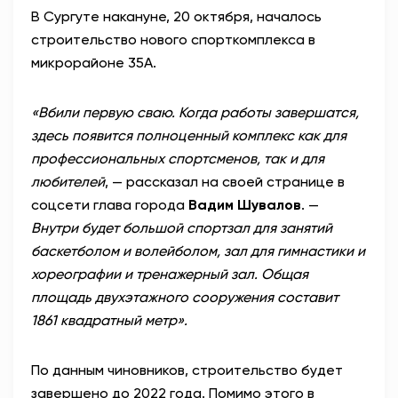
В Сургуте накануне, 20 октября, началось
АНТИТЕРРОР
строительство нового спорткомплекса в
микрорайоне 35А.
НОВОСТИ
«Вбили первую сваю. Когда работы завершатся,
ОФИЦИАЛЬНО
здесь появится полноценный комплекс как для
профессиональных спортсменов, так и для
любителей
, — рассказал на своей странице в
81,41
94,06
соцсети глава города
Вадим Шувалов
. —
Внутри будет большой спортзал для занятий
баскетболом и волейболом, зал для гимнастики и
Вход / Регистрация
хореографии и тренажерный зал. Общая
площадь двухэтажного сооружения составит
1861 квадратный метр».
По данным чиновников, строительство будет
завершено до 2022 года. Помимо этого в