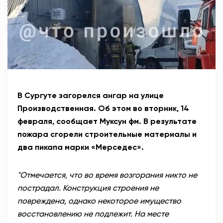
АНТИТЕРРОР
НОВОСТИ
ОФИЦИАЛЬНО
В Сургуте загорелся ангар на улице
82,17
94,84
Производственная. Об этом во вторник, 14
февраля, сообщает Муксун фм. В результате
пожара сгорели строительные материалы и
Вход / Регистрация
два пикапа марки «Мерседес».
"Отмечается, что во время возгорания никто не
пострадал. Конструкция строения не
повреждена, однако некоторое имущество
восстановлению не подлежит. На месте