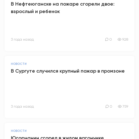
В Нефтеюганске на пожаре сгорели двое:
взрослый и ребенок
3 года назад
0
928
НОВОСТИ
В Сургуте случился крупный пожар в промзоне
3 года назад
0
759
НОВОСТИ
Югорчанин сгорел в жилом вагончике