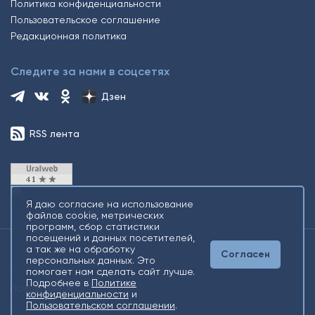
Политика конфиденциальности
Пользовательское соглашение
Редакционная политика
Следите за нами в соцсетях
Дзен
RSS лента
Я даю согласие на использование
файлов cookie, метрических
программ, сбор статистики
посещений и данных посетителей,
а так же на обработку
Согласен
2026 © Все права защищены. Сетевое издание Информационное
персональных данных. Это
агентство «Югорский снегирь» +16
помогает нам сделать сайт лучше.
Подробнее в
Политике
конфиденциальности
и
Пользовательском соглашении
.
Разработка
Gold Carrot