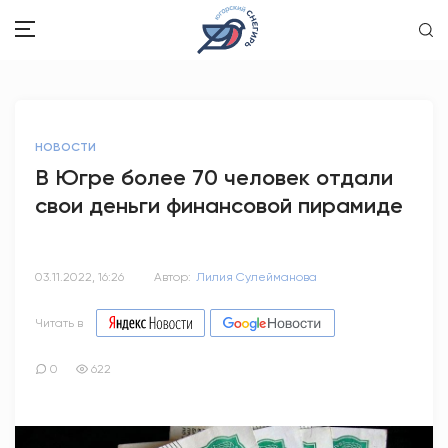
ЗДОРОВЬЕ
НОВОСТИ
ОБЩЕСТВО
В Югре более 70 человек отдали
свои деньги финансовой пирамиде
ОБРАЗОВАНИЕ
ПСИХОЛОГИЯ
03.11.2022, 16:26
Автор:
Лилия Сулейманова
КУЛЬТУРА
Читать в
СПОРТ
0
622
ВОПРОС-ОТВЕТ
ЭТО У НАС СЕМЕЙНОЕ