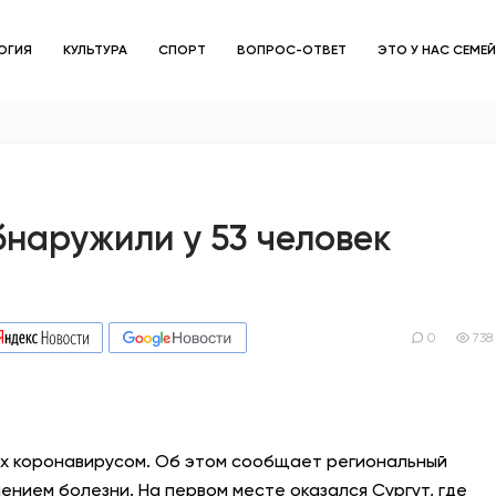
ОГИЯ
КУЛЬТУРА
СПОРТ
ВОПРОС-ОТВЕТ
ЭТО У НАС СЕМЕ
ЗДОРОВЬЕ
ОБЩЕСТВО
ОБРАЗОВАНИЕ
наружили у 53 человек
ПСИХОЛОГИЯ
КУЛЬТУРА
0
738
СПОРТ
ВОПРОС-ОТВЕТ
ых коронавирусом. Об этом сообщает региональный
ЭТО У НАС СЕМЕЙНОЕ
нием болезни. На первом месте оказался Сургут, где