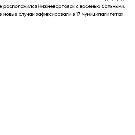
те расположился Нижневартовск с восемью больными.
АНТИТЕРРОР
е новые случаи зафиксировали в 17 муниципалитетах
НОВОСТИ
ОФИЦИАЛЬНО
82,17
94,84
Вход / Регистрация