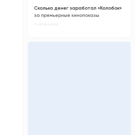
Сколько денег заработал «Колобок»
за премьерные кинопоказы
9 часов назад
Киберспортсмен из ХМАО Noticed не
смог отпраздновать день рождения
10 часов назад
Олимпиадники против ЕГЭ-
вундеркиндов: главные ужасы
приемной кампании-2026
10 часов назад
«Кинопоиск» обнулил низкий рейтинг
фильма «Последний богатырь.
Колобок»