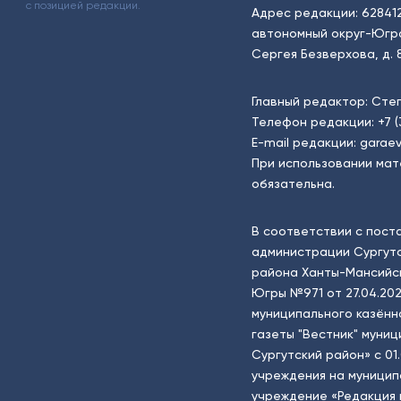
с позицией редакции.
Адрес редакции: 62841
автономный округ-Югра, г
Сергея Безверхова, д. 8
Главный редактор: Сте
Телефон редакции:
+7 
E-mail редакции:
garaev
При использовании мат
обязательна.
В соответствии с пост
администрации Сургутс
района Ханты-Мансийск
Югры №971 от 27.04.202
муниципального казённ
газеты "Вестник" муни
Сургутский район» с 01
учреждения на муници
учреждение «Редакция 