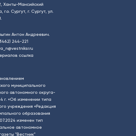
2, Ханты-Мансийский
.о. Сургут, г. Сургут, ул.
.
пыгин Антон Андреевич.
(3462) 244-221
a_n@vestniksr.ru
ериалов ссылка
ановлением
кого муниципального
ого автономного округа-
4 г. «Об изменении типа
ого учреждения «Редакция
ципального образования
.07.2024 изменен тип
пальное автономное
газеты "Вестник"