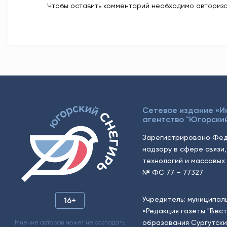
Чтобы оставить комментарий необходимо авторизо
Сетевое издание «
агентство "Югорский
Зарегистрировано Фед
надзору в сфере связи
технологий и массовых 
№ ФС 77 – 77327
Учредитель: муниципал
16+
«Редакция газеты "Вес
образования Сургутски
Мнение авторов может не совпадать