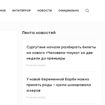
ЙНОЕ
АНТИТЕРРОР
НОВОСТИ
ОФИЦИАЛЬНО
Лента новостей
Сургутяне начали разбирать билеты
на нового «Человека-паука» за две
недели до премьеры
8 часов назад
У новой беременной Барби можно
принять роды – кукла шокировала
юзеров
9 часов назад