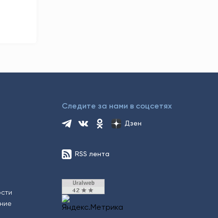
Следите за нами в соцсетях
Дзен
RSS лента
ости
ение