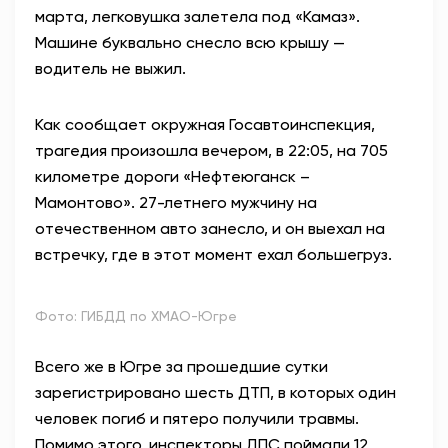
марта,
легковушка залетела под «Камаз».
АНТИТЕРРОР
Машине буквально снесло всю крышу —
водитель не выжил
.
НОВОСТИ
Как сообщает окружная Госавтоинспекция,
ОФИЦИАЛЬНО
трагедия произошла вечером, в 22:05, на 705
километре дороги «Нефтеюганск –
Мамонтово». 27-летнего мужчину на
81,41
94,06
отечественном авто занесло, и он выехал на
встречку, где в этот момент ехал большегруз.
Вход / Регистрация
Фото: ГИБДД по ХМАО-Югре
Всего же в Югре за прошедшие сутки
зарегистрировано шесть ДТП, в которых один
человек погиб и пятеро получили травмы.
Помимо этого, инспекторы ДПС поймали 12