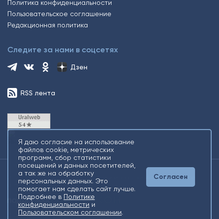
Политика конфиденциальности
Пользовательское соглашение
Редакционная политика
Следите за нами в соцсетях
Дзен
RSS лента
Я даю согласие на использование
файлов cookie, метрических
программ, сбор статистики
посещений и данных посетителей,
а так же на обработку
Согласен
2026 © Все права защищены. Сетевое издание Информационное
персональных данных. Это
агентство «Югорский снегирь» +16
помогает нам сделать сайт лучше.
Подробнее в
Политике
конфиденциальности
и
Пользовательском соглашении
.
Разработка
Gold Carrot