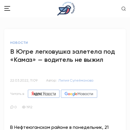
ЗДОРОВЬЕ
НОВОСТИ
ОБЩЕСТВО
В Югре легковушка залетела под
«Камаз» — водитель не выжил
ОБРАЗОВАНИЕ
ПСИХОЛОГИЯ
22.03.2022, 11:09
Автор:
Лилия Сулейманова
КУЛЬТУРА
Читать в
СПОРТ
0
1912
ВОПРОС-ОТВЕТ
В Нефтеюганском районе в понедельник, 21
ЭТО У НАС СЕМЕЙНОЕ