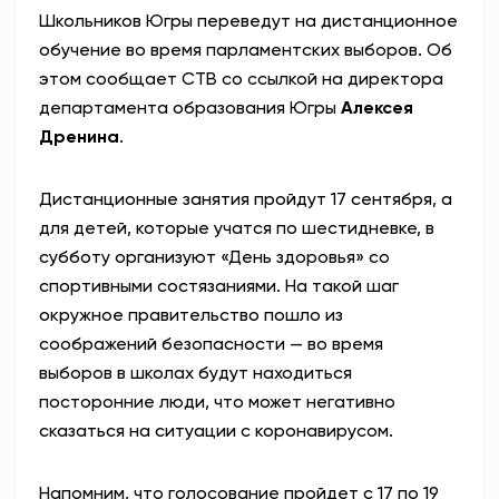
Школьников Югры переведут на дистанционное
АНТИТЕРРОР
обучение во время парламентских выборов. Об
этом сообщает СТВ со ссылкой на директора
НОВОСТИ
департамента образования Югры
Алексея
Дренина
.
ОФИЦИАЛЬНО
Дистанционные занятия пройдут 17 сентября, а
для детей, которые учатся по шестидневке, в
82,17
94,84
субботу организуют «День здоровья» со
спортивными состязаниями. На такой шаг
окружное правительство пошло из
Вход / Регистрация
соображений безопасности — во время
выборов в школах будут находиться
посторонние люди, что может негативно
сказаться на ситуации с коронавирусом.
Напомним, что голосование пройдет с 17 по 19