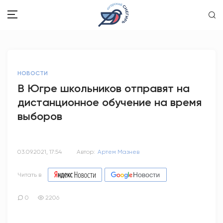
ЗДОРОВЬЕ
НОВОСТИ
ОБЩЕСТВО
В Югре школьников отправят на
дистанционное обучение на время
ОБРАЗОВАНИЕ
выборов
ПСИХОЛОГИЯ
КУЛЬТУРА
03.09.2021, 17:54
Автор:
Артем Мазнев
СПОРТ
Читать в
ВОПРОС-ОТВЕТ
0
2206
ЭТО У НАС СЕМЕЙНОЕ