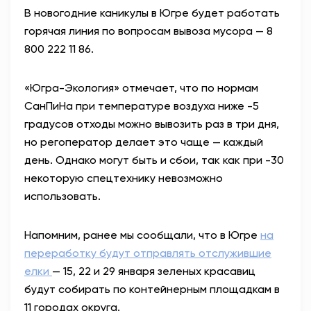
В новогодние каникулы в Югре будет работать
АНТИТЕРРОР
горячая линия по вопросам вывоза мусора — 8
800 222 11 86.
НОВОСТИ
«Югра-Экология» отмечает, что по нормам
ОФИЦИАЛЬНО
СанПиНа при температуре воздуха ниже -5
градусов отходы можно вывозить раз в три дня,
но регоператор делает это чаще — каждый
81,41
94,06
день. Однако могут быть и сбои, так как при -30
некоторую спецтехнику невозможно
использовать.
Вход / Регистрация
Напомним, ранее мы сообщали, что в Югре
на
переработку будут отправлять отслужившие
елки
— 15, 22 и 29 января зеленых красавиц
будут собирать по контейнерным площадкам в
11 городах округа.