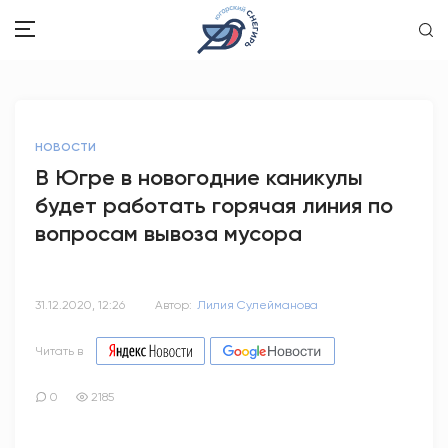
ЗДОРОВЬЕ
НОВОСТИ
ОБЩЕСТВО
В Югре в новогодние каникулы
будет работать горячая линия по
ОБРАЗОВАНИЕ
вопросам вывоза мусора
ПСИХОЛОГИЯ
КУЛЬТУРА
31.12.2020, 12:26
Автор:
Лилия Сулейманова
СПОРТ
Читать в
ВОПРОС-ОТВЕТ
0
2185
ЭТО У НАС СЕМЕЙНОЕ