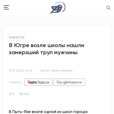
ЗДОРОВЬЕ
НОВОСТИ
ОБЩЕСТВО
В Югре возле школы нашли
замерзший труп мужчины
ОБРАЗОВАНИЕ
ПСИХОЛОГИЯ
31.10.2020, 14:40
Автор:
Артем Мазнев
КУЛЬТУРА
Читать в
СПОРТ
0
6662
ВОПРОС-ОТВЕТ
В Пыть-Яхе возле одной из школ города
ЭТО У НАС СЕМЕЙНОЕ