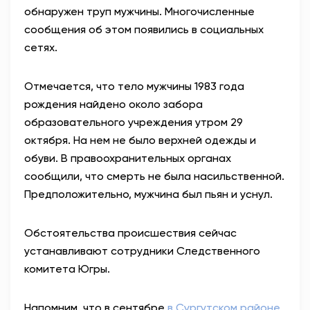
обнаружен труп мужчины. Многочисленные
АНТИТЕРРОР
сообщения об этом появились в социальных
сетях.
НОВОСТИ
Отмечается, что тело мужчины 1983 года
ОФИЦИАЛЬНО
рождения найдено около забора
образовательного учреждения утром 29
октября. На нем не было верхней одежды и
82,17
94,84
обуви. В правоохранительных органах
сообщили, что смерть не была насильственной.
Предположительно, мужчина был пьян и уснул.
Вход / Регистрация
Обстоятельства происшествия сейчас
устанавливают сотрудники Следственного
комитета Югры.
Напомним, что в сентябре
в Сургутском районе