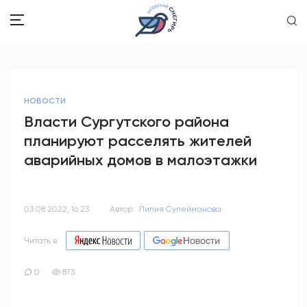
ЗДОРОВЬЕ
НОВОСТИ
ОБЩЕСТВО
Власти Сургутского района
планируют расселять жителей
ОБРАЗОВАНИЕ
аварийных домов в малоэтажки
ПСИХОЛОГИЯ
КУЛЬТУРА
03.08.2022, 16:23
Автор:
Лилия Сулейманова
СПОРТ
Читать в
ВОПРОС-ОТВЕТ
0
873
ЭТО У НАС СЕМЕЙНОЕ