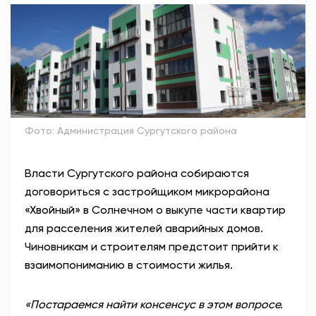
АНТИТЕРРОР
НОВОСТИ
ОФИЦИАЛЬНО
Фото: Администрация Сургутского района
82,17
94,84
Власти Сургутского района собираются
договориться с застройщиком
микрорайона
Вход / Регистрация
«Хвойный» в Солнечном о выкупе части квартир
для
расселения жителей аварийных домов.
Чиновникам и строителям предстоит прийти к
взаимопониманию в стоимости жилья.
«
Постараемся найти консенсус в этом вопросе.