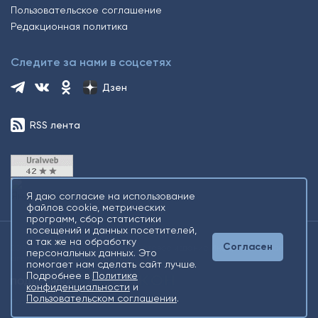
Пользовательское соглашение
Редакционная политика
Следите за нами в соцсетях
Дзен
RSS лента
Я даю согласие на использование
файлов cookie, метрических
программ, сбор статистики
посещений и данных посетителей,
а так же на обработку
Согласен
2026 © Все права защищены. Сетевое издание Информационное
персональных данных. Это
агентство «Югорский снегирь» +16
помогает нам сделать сайт лучше.
Подробнее в
Политике
конфиденциальности
и
Пользовательском соглашении
.
Разработка
Gold Carrot