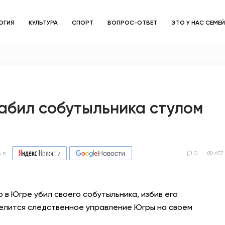
ОГИЯ
КУЛЬТУРА
СПОРТ
ВОПРОС-ОТВЕТ
ЭТО У НАС СЕМЕ
ЗДОРОВЬЕ
ОБЩЕСТВО
ОБРАЗОВАНИЕ
абил собутыльника стулом
ПСИХОЛОГИЯ
КУЛЬТУРА
 в
0
657
СПОРТ
о в Югре убил своего собутыльника, избив его
ВОПРОС-ОТВЕТ
елится следственное управление Югры на своем
ЭТО У НАС СЕМЕЙНОЕ