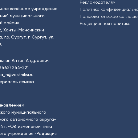
Рекламодателям
ьное казённое учреждение
Политика конфиденциальн
тник" муниципального
Пользовательское соглаш
й район»
Редакционная политика
2, Ханты-Мансийский
.о. Сургут, г. Сургут, ул.
.
пыгин Антон Андреевич.
(3462) 244-221
a_n@vestniksr.ru
ериалов ссылка
ановлением
кого муниципального
ого автономного округа-
4 г. «Об изменении типа
ого учреждения «Редакция