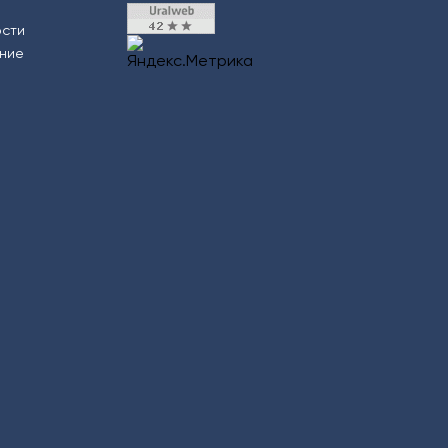
ости
ение