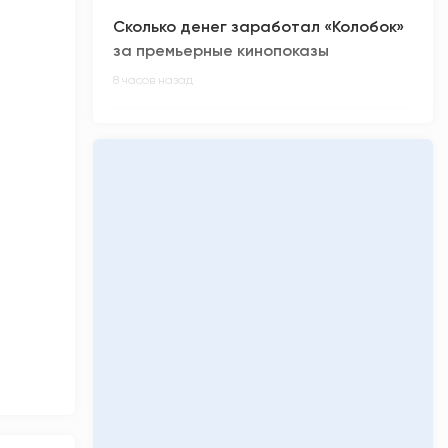
Сколько денег заработал «Колобок»
за премьерные кинопоказы
8 часов назад
Киберспортсмен из ХМАО Noticed не
смог отпраздновать день рождения
9 часов назад
Олимпиадники против ЕГЭ-
вундеркиндов: главные ужасы
приемной кампании-2026
9 часов назад
«Кинопоиск» обнулил низкий рейтинг
фильма «Последний богатырь.
Колобок»