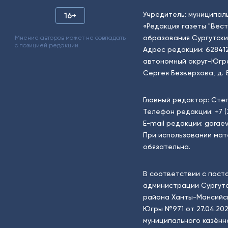
Учредитель: муниципал
16+
«Редакция газеты "Вес
образования Сургутски
Мнение авторов может не совпадать
с позицией редакции.
Адрес редакции: 62841
автономный округ-Югра, г
Сергея Безверхова, д. 8
Главный редактор: Сте
Телефон редакции:
+7 
E-mail редакции:
garaev
При использовании мат
обязательна.
В соответствии с пост
администрации Сургутс
района Ханты-Мансийск
Югры №971 от 27.04.202
муниципального казённ