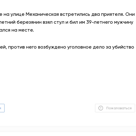
АНТИТЕРРОР
е на улице Механическая встретились два приятеля. Они
летний березянин взял стул и бил им 39-летнего мужчину
НОВОСТИ
ался на месте.
ОФИЦИАЛЬНО
й, против него возбуждено уголовное дело за убийство
82,17
94,84
Вход / Регистрация
м
Пожаловаться